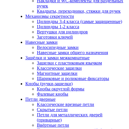
Накладки и WC-комплекты для раздельных
ручек
Квадраты, переходники, стяжки для ручек
Механизмы секретности
Цилиндры 3-4 класса (самые защищенные)
Цилиндры 1-2 класса
Вертушки для цилиндров
Заготовки ключей
Навесные замки
Велосипедные замки
Навесные замки общего назначения
Защёлки и замки межкомнатные
Защелки с пластиковым язычком
Классические защелки
Магнитные защелки
Шариковые и роликовые фиксаторы
Кнобы (ручки-защелки)
Кнобы округлой формы
Фалевые кнобы
Петли дверные
Классические врезные петли
Скрытые петли
Петли для металлических дверей
(приварные)
Ввёртные петли