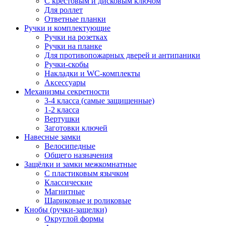
С крестовым и дисковым ключом
Для роллет
Ответные планки
Ручки и комплектующие
Ручки на розетках
Ручки на планке
Для противопожарных дверей и антипаники
Ручки-скобы
Накладки и WC-комплекты
Аксессуары
Механизмы секретности
3-4 класса (самые защищенные)
1-2 класса
Вертушки
Заготовки ключей
Навесные замки
Велосипедные
Общего назначения
Защёлки и замки межкомнатные
С пластиковым язычком
Классические
Магнитные
Шариковые и роликовые
Кнобы (ручки-защелки)
Округлой формы