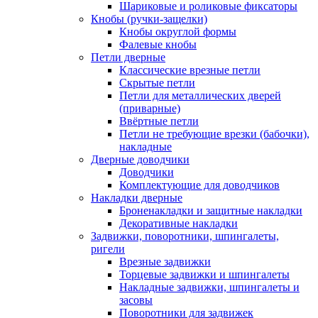
Шариковые и роликовые фиксаторы
Кнобы (ручки-защелки)
Кнобы округлой формы
Фалевые кнобы
Петли дверные
Классические врезные петли
Скрытые петли
Петли для металлических дверей
(приварные)
Ввёртные петли
Петли не требующие врезки (бабочки),
накладные
Дверные доводчики
Доводчики
Комплектующие для доводчиков
Накладки дверные
Броненакладки и защитные накладки
Декоративные накладки
Задвижки, поворотники, шпингалеты,
ригели
Врезные задвижки
Торцевые задвижки и шпингалеты
Накладные задвижки, шпингалеты и
засовы
Поворотники для задвижек