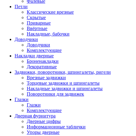
Фалевые
Петли
Классические врезные
Скрытые
Приварные
Ввёртные
Накладные, бабочки
Доводчики
Доводчики
Комплектующие
Накладки дверные
Броненакладки
Декоративные
Задвижки, поворотники, шпингалеты, ригели
Врезные задвижки
Торцевые задвижки и шпингалеты
Накладные задвижки и шпингалеты
Поворотники для задвижек
Глазки
Глазки
Комплектующие
Дверная фурнитура
Дверные цифры
Информационные таблички
Упоры дверные