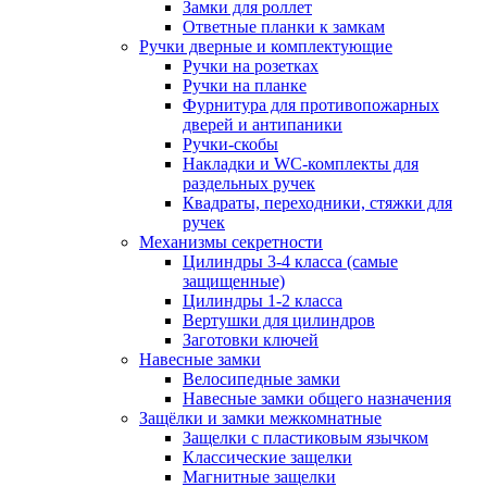
Замки для роллет
Ответные планки к замкам
Ручки дверные и комплектующие
Ручки на розетках
Ручки на планке
Фурнитура для противопожарных
дверей и антипаники
Ручки-скобы
Накладки и WC-комплекты для
раздельных ручек
Квадраты, переходники, стяжки для
ручек
Механизмы секретности
Цилиндры 3-4 класса (самые
защищенные)
Цилиндры 1-2 класса
Вертушки для цилиндров
Заготовки ключей
Навесные замки
Велосипедные замки
Навесные замки общего назначения
Защёлки и замки межкомнатные
Защелки с пластиковым язычком
Классические защелки
Магнитные защелки