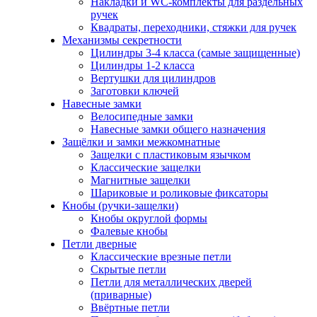
Накладки и WC-комплекты для раздельных
ручек
Квадраты, переходники, стяжки для ручек
Механизмы секретности
Цилиндры 3-4 класса (самые защищенные)
Цилиндры 1-2 класса
Вертушки для цилиндров
Заготовки ключей
Навесные замки
Велосипедные замки
Навесные замки общего назначения
Защёлки и замки межкомнатные
Защелки с пластиковым язычком
Классические защелки
Магнитные защелки
Шариковые и роликовые фиксаторы
Кнобы (ручки-защелки)
Кнобы округлой формы
Фалевые кнобы
Петли дверные
Классические врезные петли
Скрытые петли
Петли для металлических дверей
(приварные)
Ввёртные петли