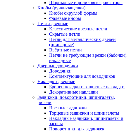
Шариковые и роликовые фиксаторы
Кнобы (ручки-защелки)
Кнобы округлой формы
Фалевые кнобы
Петли дверные
Классические врезные петли
Скрытые петли
Петли для металлических дверей
(приварные)
Ввёртные петли
Петли не требующие врезки (бабочки),
накладные
Дверные доводчики
Доводчики
Комплектующие для доводчиков
Накладки дверные
Броненакладки и защитные накладки
Декоративные накладки
Задвижки, поворотники, шпингалеты,
ригели
Врезные задвижки
Торцевые задвижки и шпингалеты
Накладные задвижки, шпингалеты и
засовы
Поворотники для задвижек