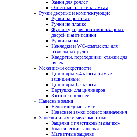
Замки для роллет
Ответные планки к замкам
Ручки дверные и комплектующие
Ручки на розетках
Ручки на планке
Фурнитура для противопожарных
дверей и антипаники
Ручки-скобы
Накладки и WC-комплекты для
раздельных ручек
Квадраты, переходники, стяжки для
ручек
Механизмы секретности
Цилиндры 3-4 класса (самые
защищенные)
Цилиндры 1-2 класса
Вертушки для цилиндров
Заготовки ключей
Навесные замки
Велосипедные замки
Навесные замки общего назначения
Защёлки и замки межкомнатные
Защелки с пластиковым язычком
Классические защелки
Магнитные защелки