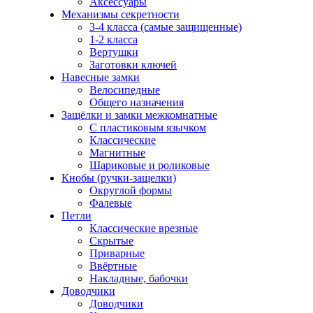
Аксессуары
Механизмы секретности
3-4 класса (самые защищенные)
1-2 класса
Вертушки
Заготовки ключей
Навесные замки
Велосипедные
Общего назначения
Защёлки и замки межкомнатные
С пластиковым язычком
Классические
Магнитные
Шариковые и роликовые
Кнобы (ручки-защелки)
Округлой формы
Фалевые
Петли
Классические врезные
Скрытые
Приварные
Ввёртные
Накладные, бабочки
Доводчики
Доводчики