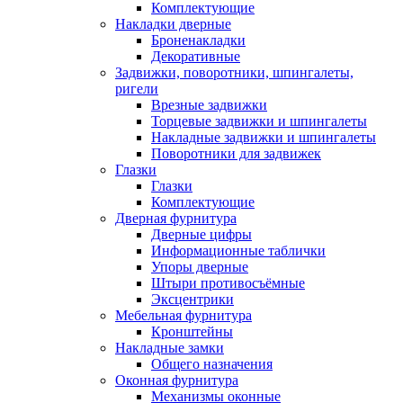
Комплектующие
Накладки дверные
Броненакладки
Декоративные
Задвижки, поворотники, шпингалеты,
ригели
Врезные задвижки
Торцевые задвижки и шпингалеты
Накладные задвижки и шпингалеты
Поворотники для задвижек
Глазки
Глазки
Комплектующие
Дверная фурнитура
Дверные цифры
Информационные таблички
Упоры дверные
Штыри противосъёмные
Эксцентрики
Мебельная фурнитура
Кронштейны
Накладные замки
Общего назначения
Оконная фурнитура
Механизмы оконные