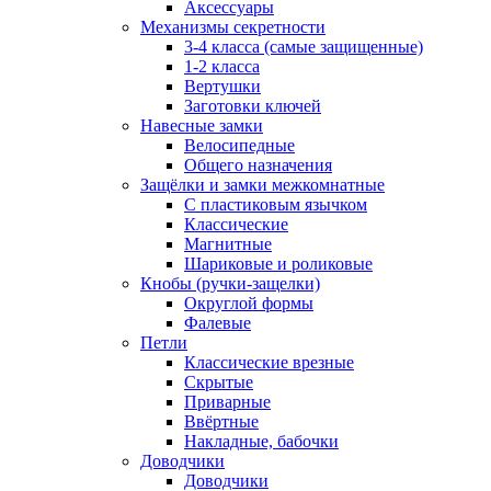
Аксессуары
Механизмы секретности
3-4 класса (самые защищенные)
1-2 класса
Вертушки
Заготовки ключей
Навесные замки
Велосипедные
Общего назначения
Защёлки и замки межкомнатные
С пластиковым язычком
Классические
Магнитные
Шариковые и роликовые
Кнобы (ручки-защелки)
Округлой формы
Фалевые
Петли
Классические врезные
Скрытые
Приварные
Ввёртные
Накладные, бабочки
Доводчики
Доводчики