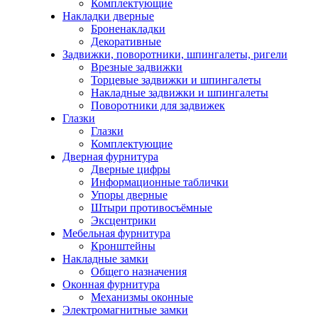
Комплектующие
Накладки дверные
Броненакладки
Декоративные
Задвижки, поворотники, шпингалеты, ригели
Врезные задвижки
Торцевые задвижки и шпингалеты
Накладные задвижки и шпингалеты
Поворотники для задвижек
Глазки
Глазки
Комплектующие
Дверная фурнитура
Дверные цифры
Информационные таблички
Упоры дверные
Штыри противосъёмные
Эксцентрики
Мебельная фурнитура
Кронштейны
Накладные замки
Общего назначения
Оконная фурнитура
Механизмы оконные
Электромагнитные замки