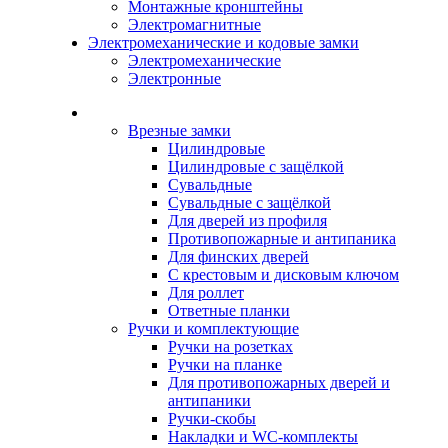
Монтажные кронштейны
Электромагнитные
Электромеханические и кодовые замки
Электромеханические
Электронные
Каталог
Врезные замки
Цилиндровые
Цилиндровые с защёлкой
Сувальдные
Сувальдные с защёлкой
Для дверей из профиля
Противопожарные и антипаника
Для финских дверей
С крестовым и дисковым ключом
Для роллет
Ответные планки
Ручки и комплектующие
Ручки на розетках
Ручки на планке
Для противопожарных дверей и
антипаники
Ручки-скобы
Накладки и WC-комплекты