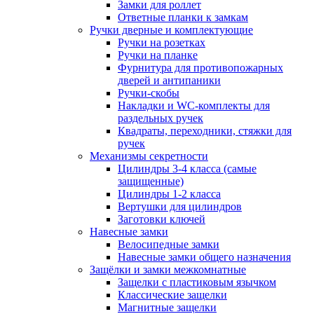
Замки для роллет
Ответные планки к замкам
Ручки дверные и комплектующие
Ручки на розетках
Ручки на планке
Фурнитура для противопожарных
дверей и антипаники
Ручки-скобы
Накладки и WC-комплекты для
раздельных ручек
Квадраты, переходники, стяжки для
ручек
Механизмы секретности
Цилиндры 3-4 класса (самые
защищенные)
Цилиндры 1-2 класса
Вертушки для цилиндров
Заготовки ключей
Навесные замки
Велосипедные замки
Навесные замки общего назначения
Защёлки и замки межкомнатные
Защелки с пластиковым язычком
Классические защелки
Магнитные защелки