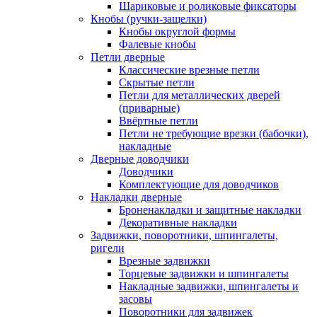
Шариковые и роликовые фиксаторы
Кнобы (ручки-защелки)
Кнобы округлой формы
Фалевые кнобы
Петли дверные
Классические врезные петли
Скрытые петли
Петли для металлических дверей
(приварные)
Ввёртные петли
Петли не требующие врезки (бабочки),
накладные
Дверные доводчики
Доводчики
Комплектующие для доводчиков
Накладки дверные
Броненакладки и защитные накладки
Декоративные накладки
Задвижки, поворотники, шпингалеты,
ригели
Врезные задвижки
Торцевые задвижки и шпингалеты
Накладные задвижки, шпингалеты и
засовы
Поворотники для задвижек