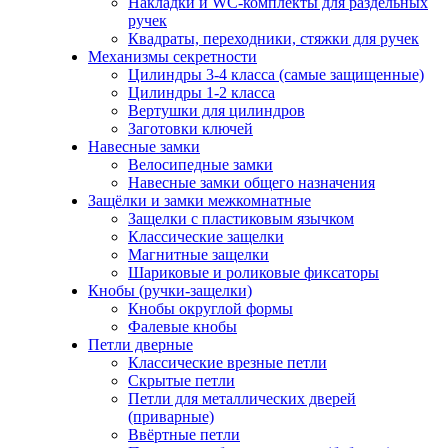
Накладки и WC-комплекты для раздельных
ручек
Квадраты, переходники, стяжки для ручек
Механизмы секретности
Цилиндры 3-4 класса (самые защищенные)
Цилиндры 1-2 класса
Вертушки для цилиндров
Заготовки ключей
Навесные замки
Велосипедные замки
Навесные замки общего назначения
Защёлки и замки межкомнатные
Защелки с пластиковым язычком
Классические защелки
Магнитные защелки
Шариковые и роликовые фиксаторы
Кнобы (ручки-защелки)
Кнобы округлой формы
Фалевые кнобы
Петли дверные
Классические врезные петли
Скрытые петли
Петли для металлических дверей
(приварные)
Ввёртные петли