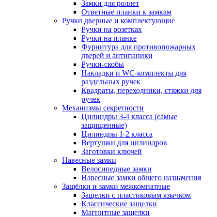
Замки для роллет
Ответные планки к замкам
Ручки дверные и комплектующие
Ручки на розетках
Ручки на планке
Фурнитура для противопожарных
дверей и антипаники
Ручки-скобы
Накладки и WC-комплекты для
раздельных ручек
Квадраты, переходники, стяжки для
ручек
Механизмы секретности
Цилиндры 3-4 класса (самые
защищенные)
Цилиндры 1-2 класса
Вертушки для цилиндров
Заготовки ключей
Навесные замки
Велосипедные замки
Навесные замки общего назначения
Защёлки и замки межкомнатные
Защелки с пластиковым язычком
Классические защелки
Магнитные защелки