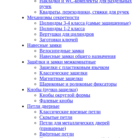
Накладки и WC-комплекты для раздельных
ручек
Квадраты, переходники, стяжки для ручек
Механизмы секретности
Цилиндры 3-4 класса (самые защищенные)
Цилиндры 1-2 класса
Вертушки для цилиндров
Заготовки ключей
Навесные замки
Велосипедные замки
Навесные замки общего назначения
Защёлки и замки межкомнатные
Защелки с пластиковым язычком
Классические защелки
Магнитные защелки
Шариковые и роликовые фиксаторы
Кнобы (ручки-защелки)
Кнобы округлой формы
Фалевые кнобы
Петли дверные
Классические врезные петли
Скрытые петли
Петли для металлических дверей
(приварные)
Ввёртные петли