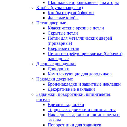
Шариковые и роликовые фиксаторы
Кнобы (ручки-защелки)
Кнобы округлой формы
Фалевые кнобы
Петли дверные
Классические врезные петли
Скрытые петли
Петли для металлических дверей
(приварные)
Ввёртные петли
Петли не требующие врезки (бабочки),
накладные
Дверные доводчики
Доводчики
Комплектующие для доводчиков
Накладки дверные
Броненакладки и защитные накладки
Декоративные накладки
Задвижки, поворотники, шпингалеты,
ригели
Врезные задвижки
Торцевые задвижки и шпингалеты
Накладные задвижки, шпингалеты и
засовы
Поворотники для задвижек