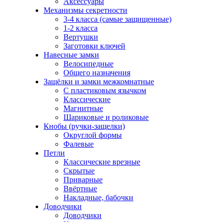
Аксессуары
Механизмы секретности
3-4 класса (самые защищенные)
1-2 класса
Вертушки
Заготовки ключей
Навесные замки
Велосипедные
Общего назначения
Защёлки и замки межкомнатные
С пластиковым язычком
Классические
Магнитные
Шариковые и роликовые
Кнобы (ручки-защелки)
Округлой формы
Фалевые
Петли
Классические врезные
Скрытые
Приварные
Ввёртные
Накладные, бабочки
Доводчики
Доводчики