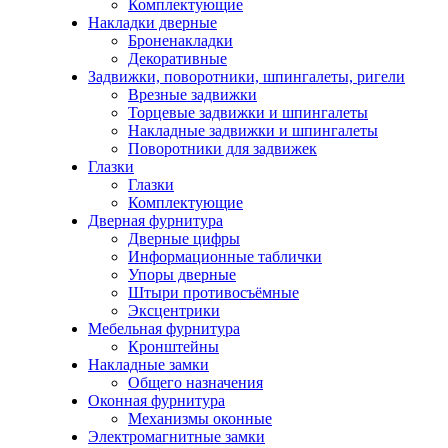
Комплектующие
Накладки дверные
Броненакладки
Декоративные
Задвижки, поворотники, шпингалеты, ригели
Врезные задвижки
Торцевые задвижки и шпингалеты
Накладные задвижки и шпингалеты
Поворотники для задвижек
Глазки
Глазки
Комплектующие
Дверная фурнитура
Дверные цифры
Информационные таблички
Упоры дверные
Штыри противосъёмные
Эксцентрики
Мебельная фурнитура
Кронштейны
Накладные замки
Общего назначения
Оконная фурнитура
Механизмы оконные
Электромагнитные замки