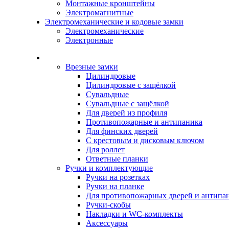
Монтажные кронштейны
Электромагнитные
Электромеханические и кодовые замки
Электромеханические
Электронные
Каталог
Врезные замки
Цилиндровые
Цилиндровые с защёлкой
Сувальдные
Сувальдные с защёлкой
Для дверей из профиля
Противопожарные и антипаника
Для финских дверей
С крестовым и дисковым ключом
Для роллет
Ответные планки
Ручки и комплектующие
Ручки на розетках
Ручки на планке
Для противопожарных дверей и антипа
Ручки-скобы
Накладки и WC-комплекты
Аксессуары