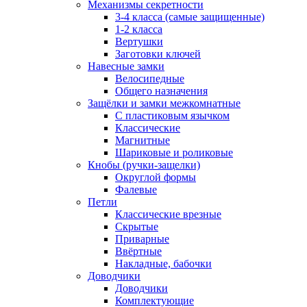
Механизмы секретности
3-4 класса (самые защищенные)
1-2 класса
Вертушки
Заготовки ключей
Навесные замки
Велосипедные
Общего назначения
Защёлки и замки межкомнатные
С пластиковым язычком
Классические
Магнитные
Шариковые и роликовые
Кнобы (ручки-защелки)
Округлой формы
Фалевые
Петли
Классические врезные
Скрытые
Приварные
Ввёртные
Накладные, бабочки
Доводчики
Доводчики
Комплектующие