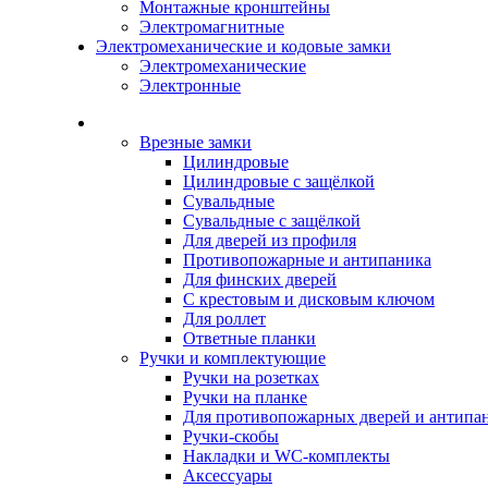
Монтажные кронштейны
Электромагнитные
Электромеханические и кодовые замки
Электромеханические
Электронные
Каталог
Врезные замки
Цилиндровые
Цилиндровые с защёлкой
Сувальдные
Сувальдные с защёлкой
Для дверей из профиля
Противопожарные и антипаника
Для финских дверей
С крестовым и дисковым ключом
Для роллет
Ответные планки
Ручки и комплектующие
Ручки на розетках
Ручки на планке
Для противопожарных дверей и антипа
Ручки-скобы
Накладки и WC-комплекты
Аксессуары