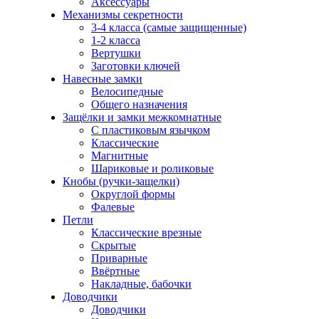
Аксессуары
Механизмы секретности
3-4 класса (самые защищенные)
1-2 класса
Вертушки
Заготовки ключей
Навесные замки
Велосипедные
Общего назначения
Защёлки и замки межкомнатные
С пластиковым язычком
Классические
Магнитные
Шариковые и роликовые
Кнобы (ручки-защелки)
Округлой формы
Фалевые
Петли
Классические врезные
Скрытые
Приварные
Ввёртные
Накладные, бабочки
Доводчики
Доводчики