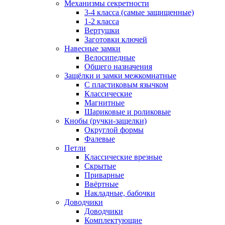
Механизмы секретности
3-4 класса (самые защищенные)
1-2 класса
Вертушки
Заготовки ключей
Навесные замки
Велосипедные
Общего назначения
Защёлки и замки межкомнатные
С пластиковым язычком
Классические
Магнитные
Шариковые и роликовые
Кнобы (ручки-защелки)
Округлой формы
Фалевые
Петли
Классические врезные
Скрытые
Приварные
Ввёртные
Накладные, бабочки
Доводчики
Доводчики
Комплектующие