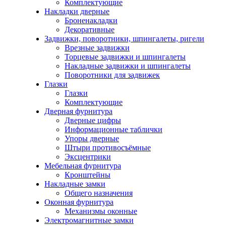
Комплектующие
Накладки дверные
Броненакладки
Декоративные
Задвижки, поворотники, шпингалеты, ригели
Врезные задвижки
Торцевые задвижки и шпингалеты
Накладные задвижки и шпингалеты
Поворотники для задвижек
Глазки
Глазки
Комплектующие
Дверная фурнитура
Дверные цифры
Информационные таблички
Упоры дверные
Штыри противосъёмные
Эксцентрики
Мебельная фурнитура
Кронштейны
Накладные замки
Общего назначения
Оконная фурнитура
Механизмы оконные
Электромагнитные замки