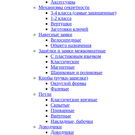
Аксессуары
Механизмы секретности
3-4 класса (самые защищенные)
1-2 класса
Вертушки
Заготовки ключей
Навесные замки
Велосипедные
Общего назначения
Защёлки и замки межкомнатные
С пластиковым язычком
Классические
Магнитные
Шариковые и роликовые
Кнобы (ручки-защелки)
Округлой формы
Фалевые
Петли
Классические врезные
Скрытые
Приварные
Ввёртные
Накладные, бабочки
Доводчики
Доводчики