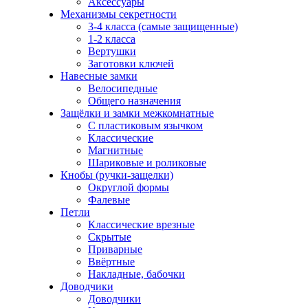
Аксессуары
Механизмы секретности
3-4 класса (самые защищенные)
1-2 класса
Вертушки
Заготовки ключей
Навесные замки
Велосипедные
Общего назначения
Защёлки и замки межкомнатные
С пластиковым язычком
Классические
Магнитные
Шариковые и роликовые
Кнобы (ручки-защелки)
Округлой формы
Фалевые
Петли
Классические врезные
Скрытые
Приварные
Ввёртные
Накладные, бабочки
Доводчики
Доводчики