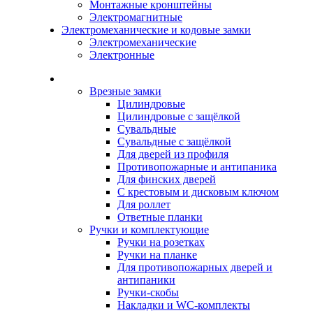
Монтажные кронштейны
Электромагнитные
Электромеханические и кодовые замки
Электромеханические
Электронные
Каталог
Врезные замки
Цилиндровые
Цилиндровые с защёлкой
Сувальдные
Сувальдные с защёлкой
Для дверей из профиля
Противопожарные и антипаника
Для финских дверей
С крестовым и дисковым ключом
Для роллет
Ответные планки
Ручки и комплектующие
Ручки на розетках
Ручки на планке
Для противопожарных дверей и
антипаники
Ручки-скобы
Накладки и WC-комплекты