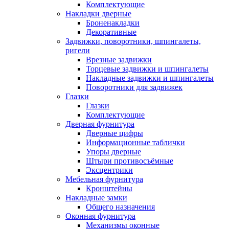
Комплектующие
Накладки дверные
Броненакладки
Декоративные
Задвижки, поворотники, шпингалеты,
ригели
Врезные задвижки
Торцевые задвижки и шпингалеты
Накладные задвижки и шпингалеты
Поворотники для задвижек
Глазки
Глазки
Комплектующие
Дверная фурнитура
Дверные цифры
Информационные таблички
Упоры дверные
Штыри противосъёмные
Эксцентрики
Мебельная фурнитура
Кронштейны
Накладные замки
Общего назначения
Оконная фурнитура
Механизмы оконные