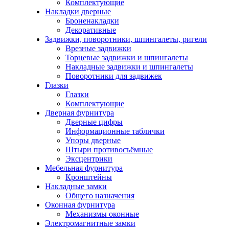
Комплектующие
Накладки дверные
Броненакладки
Декоративные
Задвижки, поворотники, шпингалеты, ригели
Врезные задвижки
Торцевые задвижки и шпингалеты
Накладные задвижки и шпингалеты
Поворотники для задвижек
Глазки
Глазки
Комплектующие
Дверная фурнитура
Дверные цифры
Информационные таблички
Упоры дверные
Штыри противосъёмные
Эксцентрики
Мебельная фурнитура
Кронштейны
Накладные замки
Общего назначения
Оконная фурнитура
Механизмы оконные
Электромагнитные замки