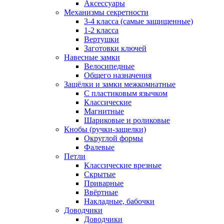
Аксессуары
Механизмы секретности
3-4 класса (самые защищенные)
1-2 класса
Вертушки
Заготовки ключей
Навесные замки
Велосипедные
Общего назначения
Защёлки и замки межкомнатные
С пластиковым язычком
Классические
Магнитные
Шариковые и роликовые
Кнобы (ручки-защелки)
Округлой формы
Фалевые
Петли
Классические врезные
Скрытые
Приварные
Ввёртные
Накладные, бабочки
Доводчики
Доводчики