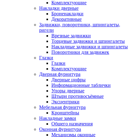
Комплектующие
Накладки дверные
Броненакладки
Декоративные
Задвижки, поворотники, шпингалеты,
ригели
Врезные задвижки
Торцевые задвижки и шпингалеты
Накладные задвижки и шпингалеты
Поворотники для задвижек
Глазки
Глазки
Комплектующие
Дверная фурнитура
Дверные цифры
Информационные таблички
Упоры дверные
Штыри противосъёмные
Эксцентрики
Мебельная фурнитура
Кронштейны
Накладные замки
Общего назначения
Оконная фурнитура
Механизмы оконные