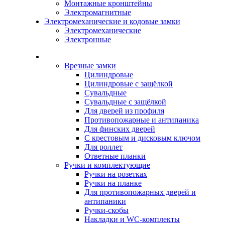
Монтажные кронштейны
Электромагнитные
Электромеханические и кодовые замки
Электромеханические
Электронные
Каталог
Врезные замки
Цилиндровые
Цилиндровые с защёлкой
Сувальдные
Сувальдные с защёлкой
Для дверей из профиля
Противопожарные и антипаника
Для финских дверей
С крестовым и дисковым ключом
Для роллет
Ответные планки
Ручки и комплектующие
Ручки на розетках
Ручки на планке
Для противопожарных дверей и
антипаники
Ручки-скобы
Накладки и WC-комплекты