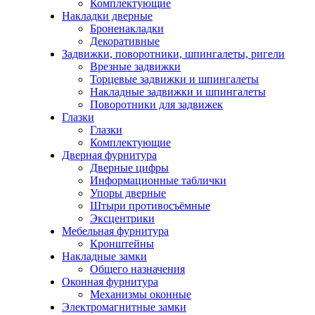
Комплектующие
Накладки дверные
Броненакладки
Декоративные
Задвижки, поворотники, шпингалеты, ригели
Врезные задвижки
Торцевые задвижки и шпингалеты
Накладные задвижки и шпингалеты
Поворотники для задвижек
Глазки
Глазки
Комплектующие
Дверная фурнитура
Дверные цифры
Информационные таблички
Упоры дверные
Штыри противосъёмные
Эксцентрики
Мебельная фурнитура
Кронштейны
Накладные замки
Общего назначения
Оконная фурнитура
Механизмы оконные
Электромагнитные замки