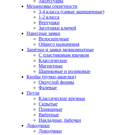
Аксессуары
Механизмы секретности
3-4 класса (самые защищенные)
1-2 класса
Вертушки
Заготовки ключей
Навесные замки
Велосипедные
Общего назначения
Защёлки и замки межкомнатные
С пластиковым язычком
Классические
Магнитные
Шариковые и роликовые
Кнобы (ручки-защелки)
Округлой формы
Фалевые
Петли
Классические врезные
Скрытые
Приварные
Ввёртные
Накладные, бабочки
Доводчики
Доводчики