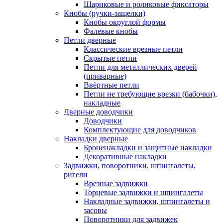
Шариковые и роликовые фиксаторы
Кнобы (ручки-защелки)
Кнобы округлой формы
Фалевые кнобы
Петли дверные
Классические врезные петли
Скрытые петли
Петли для металлических дверей
(приварные)
Ввёртные петли
Петли не требующие врезки (бабочки),
накладные
Дверные доводчики
Доводчики
Комплектующие для доводчиков
Накладки дверные
Броненакладки и защитные накладки
Декоративные накладки
Задвижки, поворотники, шпингалеты,
ригели
Врезные задвижки
Торцевые задвижки и шпингалеты
Накладные задвижки, шпингалеты и
засовы
Поворотники для задвижек