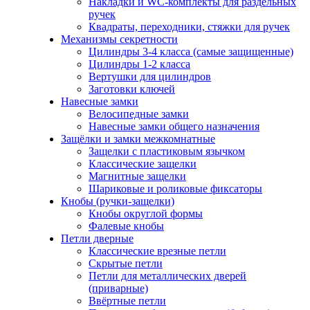
Накладки и WC-комплекты для раздельных
ручек
Квадраты, переходники, стяжки для ручек
Механизмы секретности
Цилиндры 3-4 класса (самые защищенные)
Цилиндры 1-2 класса
Вертушки для цилиндров
Заготовки ключей
Навесные замки
Велосипедные замки
Навесные замки общего назначения
Защёлки и замки межкомнатные
Защелки с пластиковым язычком
Классические защелки
Магнитные защелки
Шариковые и роликовые фиксаторы
Кнобы (ручки-защелки)
Кнобы округлой формы
Фалевые кнобы
Петли дверные
Классические врезные петли
Скрытые петли
Петли для металлических дверей
(приварные)
Ввёртные петли