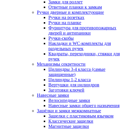
Замки для роллет
Ответные планки к замкам
Ручки дверные и комплектующие
Ручки на розетках
Ручки на планке
Фурнитура для противопожарных
дверей и антипаники
Ручки-скобы
Накладки и WC-комплекты для
раздельных ручек
Квадраты, переходники, стяжки для
ручек
Механизмы секретности
Цилиндры 3-4 класса (самые
защищенные)
Цилиндры 1-2 класса
Вертушки для цилиндров
Заготовки ключей
Навесные замки
Велосипедные замки
Навесные замки общего назначения
Защёлки и замки межкомнатные
Защелки с пластиковым язычком
Классические защелки
Магнитные защелки