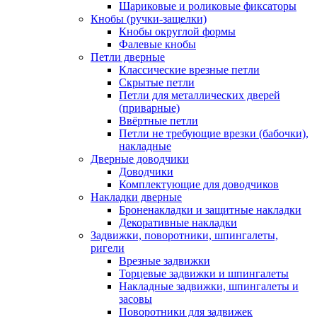
Шариковые и роликовые фиксаторы
Кнобы (ручки-защелки)
Кнобы округлой формы
Фалевые кнобы
Петли дверные
Классические врезные петли
Скрытые петли
Петли для металлических дверей
(приварные)
Ввёртные петли
Петли не требующие врезки (бабочки),
накладные
Дверные доводчики
Доводчики
Комплектующие для доводчиков
Накладки дверные
Броненакладки и защитные накладки
Декоративные накладки
Задвижки, поворотники, шпингалеты,
ригели
Врезные задвижки
Торцевые задвижки и шпингалеты
Накладные задвижки, шпингалеты и
засовы
Поворотники для задвижек