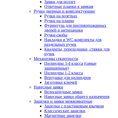
Замки для роллет
Ответные планки к замкам
Ручки дверные и комплектующие
Ручки на розетках
Ручки на планке
Фурнитура для противопожарных
дверей и антипаники
Ручки-скобы
Накладки и WC-комплекты для
раздельных ручек
Квадраты, переходники, стяжки для
ручек
Механизмы секретности
Цилиндры 3-4 класса (самые
защищенные)
Цилиндры 1-2 класса
Вертушки для цилиндров
Заготовки ключей
Навесные замки
Велосипедные замки
Навесные замки общего назначения
Защёлки и замки межкомнатные
Защелки с пластиковым язычком
Классические защелки
Магнитные защелки