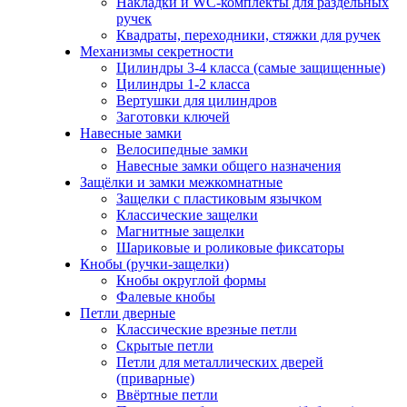
Накладки и WC-комплекты для раздельных
ручек
Квадраты, переходники, стяжки для ручек
Механизмы секретности
Цилиндры 3-4 класса (самые защищенные)
Цилиндры 1-2 класса
Вертушки для цилиндров
Заготовки ключей
Навесные замки
Велосипедные замки
Навесные замки общего назначения
Защёлки и замки межкомнатные
Защелки с пластиковым язычком
Классические защелки
Магнитные защелки
Шариковые и роликовые фиксаторы
Кнобы (ручки-защелки)
Кнобы округлой формы
Фалевые кнобы
Петли дверные
Классические врезные петли
Скрытые петли
Петли для металлических дверей
(приварные)
Ввёртные петли