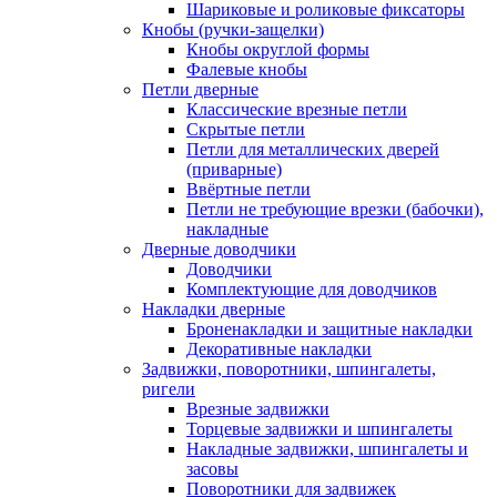
Шариковые и роликовые фиксаторы
Кнобы (ручки-защелки)
Кнобы округлой формы
Фалевые кнобы
Петли дверные
Классические врезные петли
Скрытые петли
Петли для металлических дверей
(приварные)
Ввёртные петли
Петли не требующие врезки (бабочки),
накладные
Дверные доводчики
Доводчики
Комплектующие для доводчиков
Накладки дверные
Броненакладки и защитные накладки
Декоративные накладки
Задвижки, поворотники, шпингалеты,
ригели
Врезные задвижки
Торцевые задвижки и шпингалеты
Накладные задвижки, шпингалеты и
засовы
Поворотники для задвижек