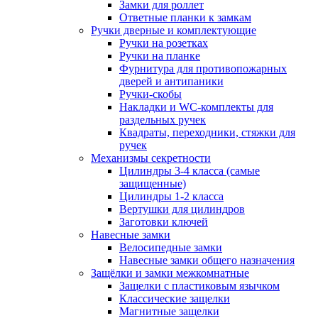
Замки для роллет
Ответные планки к замкам
Ручки дверные и комплектующие
Ручки на розетках
Ручки на планке
Фурнитура для противопожарных
дверей и антипаники
Ручки-скобы
Накладки и WC-комплекты для
раздельных ручек
Квадраты, переходники, стяжки для
ручек
Механизмы секретности
Цилиндры 3-4 класса (самые
защищенные)
Цилиндры 1-2 класса
Вертушки для цилиндров
Заготовки ключей
Навесные замки
Велосипедные замки
Навесные замки общего назначения
Защёлки и замки межкомнатные
Защелки с пластиковым язычком
Классические защелки
Магнитные защелки