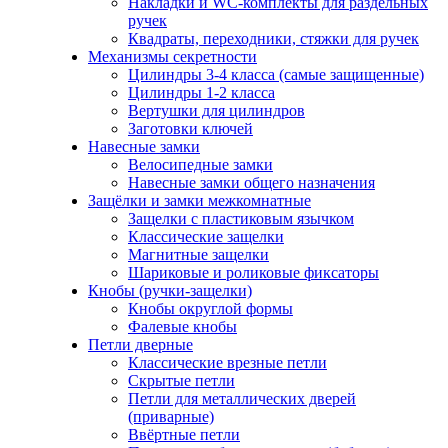
Накладки и WC-комплекты для раздельных
ручек
Квадраты, переходники, стяжки для ручек
Механизмы секретности
Цилиндры 3-4 класса (самые защищенные)
Цилиндры 1-2 класса
Вертушки для цилиндров
Заготовки ключей
Навесные замки
Велосипедные замки
Навесные замки общего назначения
Защёлки и замки межкомнатные
Защелки с пластиковым язычком
Классические защелки
Магнитные защелки
Шариковые и роликовые фиксаторы
Кнобы (ручки-защелки)
Кнобы округлой формы
Фалевые кнобы
Петли дверные
Классические врезные петли
Скрытые петли
Петли для металлических дверей
(приварные)
Ввёртные петли