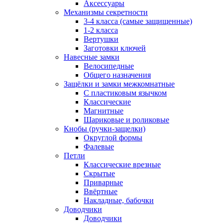
Аксессуары
Механизмы секретности
3-4 класса (самые защищенные)
1-2 класса
Вертушки
Заготовки ключей
Навесные замки
Велосипедные
Общего назначения
Защёлки и замки межкомнатные
С пластиковым язычком
Классические
Магнитные
Шариковые и роликовые
Кнобы (ручки-защелки)
Округлой формы
Фалевые
Петли
Классические врезные
Скрытые
Приварные
Ввёртные
Накладные, бабочки
Доводчики
Доводчики