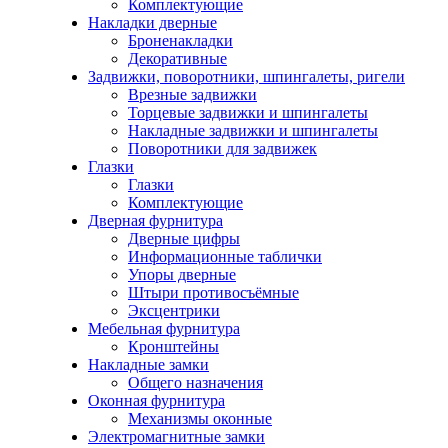
Комплектующие
Накладки дверные
Броненакладки
Декоративные
Задвижки, поворотники, шпингалеты, ригели
Врезные задвижки
Торцевые задвижки и шпингалеты
Накладные задвижки и шпингалеты
Поворотники для задвижек
Глазки
Глазки
Комплектующие
Дверная фурнитура
Дверные цифры
Информационные таблички
Упоры дверные
Штыри противосъёмные
Эксцентрики
Мебельная фурнитура
Кронштейны
Накладные замки
Общего назначения
Оконная фурнитура
Механизмы оконные
Электромагнитные замки