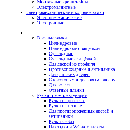
Монтажные кронштейны
Электромагнитные
Электромеханические и кодовые замки
Электромеханические
Электронные
Каталог
Врезные замки
Цилиндровые
Цилиндровые с защёлкой
Сувальдные
Сувальдные с защёлкой
Для дверей из профиля
Противопожарные и антипаника
Для финских дверей
С крестовым и дисковым ключом
Для роллет
Ответные планки
Ручки и комплектующие
Ручки на розетках
Ручки на планке
Для противопожарных дверей и
антипаники
Ручки-скобы
Накладки и WC-комплекты