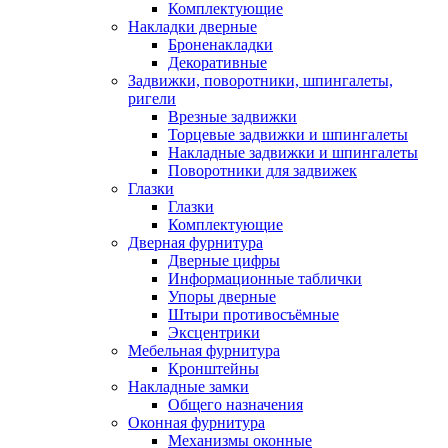
Комплектующие
Накладки дверные
Броненакладки
Декоративные
Задвижки, поворотники, шпингалеты,
ригели
Врезные задвижки
Торцевые задвижки и шпингалеты
Накладные задвижки и шпингалеты
Поворотники для задвижек
Глазки
Глазки
Комплектующие
Дверная фурнитура
Дверные цифры
Информационные таблички
Упоры дверные
Штыри противосъёмные
Эксцентрики
Мебельная фурнитура
Кронштейны
Накладные замки
Общего назначения
Оконная фурнитура
Механизмы оконные