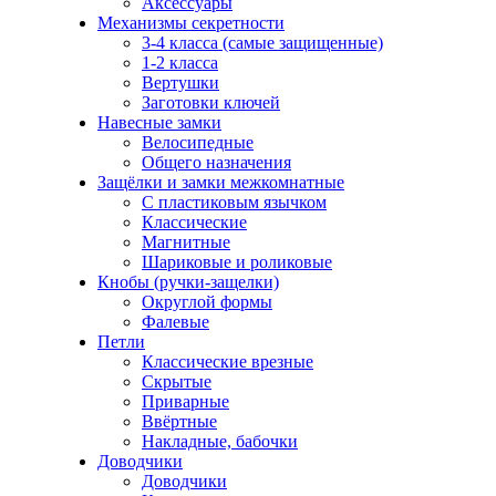
Аксессуары
Механизмы секретности
3-4 класса (самые защищенные)
1-2 класса
Вертушки
Заготовки ключей
Навесные замки
Велосипедные
Общего назначения
Защёлки и замки межкомнатные
С пластиковым язычком
Классические
Магнитные
Шариковые и роликовые
Кнобы (ручки-защелки)
Округлой формы
Фалевые
Петли
Классические врезные
Скрытые
Приварные
Ввёртные
Накладные, бабочки
Доводчики
Доводчики