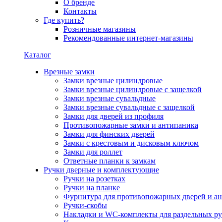
О бренде
Контакты
Где купить?
Розничные магазины
Рекомендованные интернет-магазины
Каталог
Врезные замки
Замки врезные цилиндровые
Замки врезные цилиндровые с защелкой
Замки врезные сувальдные
Замки врезные сувальдные с защелкой
Замки для дверей из профиля
Противопожарные замки и антипаника
Замки для финских дверей
Замки с крестовым и дисковым ключом
Замки для роллет
Ответные планки к замкам
Ручки дверные и комплектующие
Ручки на розетках
Ручки на планке
Фурнитура для противопожарных дверей и а
Ручки-скобы
Накладки и WC-комплекты для раздельных ру