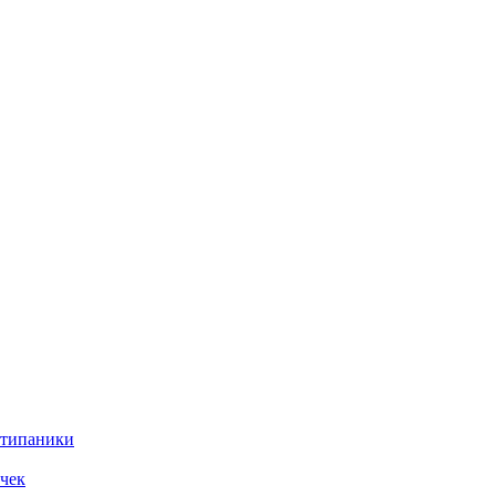
нтипаники
чек