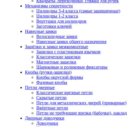
Квадраты, переходники, стяжки для ручек
Механизмы секретности
Цилиндры 3-4 класса (самые защищенные)
Цилиндры 1-2 класса
Вертушки для цилиндров
Заготовки ключей
Навесные замки
Велосипедные замки
Навесные замки общего назначения
Защёлки и замки межкомнатные
Защелки с пластиковым язычком
Классические защелки
Магнитные защелки
Шариковые и роликовые фиксаторы
Кнобы (ручки-защелки)
Кнобы округлой формы
Фалевые кнобы
Петли дверные
Классические врезные петли
Скрытые петли
Петли для металлических дверей (приварные)
Ввёртные петли
Петли не требующие врезки (бабочки), накла
Дверные доводчики
Доводчики