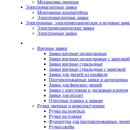
Механизмы оконные
Электромагнитные замки
Монтажные кронштейны
Электромагнитные замки
Электронные, электромеханические и кодовые зам
Электромеханические замки
Электронные замки
Каталог
Врезные замки
Замки врезные цилиндровые
Замки врезные цилиндровые с защелкой
Замки врезные сувальдные
Замки врезные сувальдные с защелкой
Замки для дверей из профиля
Противопожарные замки и антипаника
Замки для финских дверей
Замки с крестовым и дисковым ключом
Замки для роллет
Ответные планки к замкам
Ручки дверные и комплектующие
Ручки на розетках
Ручки на планке
Фурнитура для противопожарных двере
Ручки-скобы