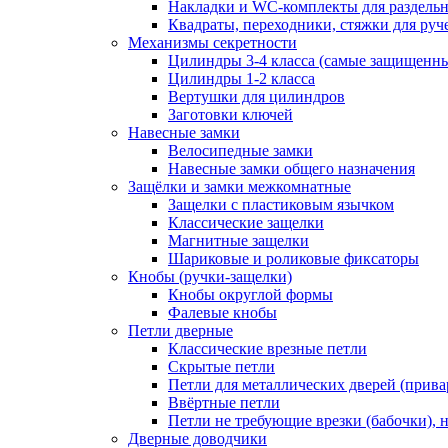
Накладки и WC-комплекты для раздель
Квадраты, переходники, стяжки для руч
Механизмы секретности
Цилиндры 3-4 класса (самые защищенн
Цилиндры 1-2 класса
Вертушки для цилиндров
Заготовки ключей
Навесные замки
Велосипедные замки
Навесные замки общего назначения
Защёлки и замки межкомнатные
Защелки с пластиковым язычком
Классические защелки
Магнитные защелки
Шариковые и роликовые фиксаторы
Кнобы (ручки-защелки)
Кнобы округлой формы
Фалевые кнобы
Петли дверные
Классические врезные петли
Скрытые петли
Петли для металлических дверей (прив
Ввёртные петли
Петли не требующие врезки (бабочки), 
Дверные доводчики