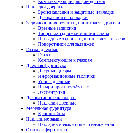
Комплектующие для доводчиков
Накладки дверные
Броненакладки и защитные накладки
Декоративные накладки
Задвижки, поворотники, шпингалеты, ригели
Врезные задвижки
Торцевые задвижки и шпингалеты
Накладные задвижки, шпингалеты и засовы
Поворотники для задвижек
Глазки дверные
Глазки
Комплектующие к глазкам
Дверная фурнитура
Дверные цифры
Информационные таблички
Упоры дверные
Штыри противосъёмные
Эксцентрики
Декоративные накладки
Накладки дверные
Мебельная фурнитура
Кронштейны
Накладные замки
Накладные замки общего назначения
Оконная фурнитура