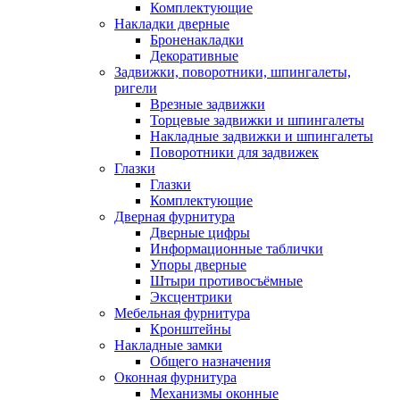
Комплектующие
Накладки дверные
Броненакладки
Декоративные
Задвижки, поворотники, шпингалеты,
ригели
Врезные задвижки
Торцевые задвижки и шпингалеты
Накладные задвижки и шпингалеты
Поворотники для задвижек
Глазки
Глазки
Комплектующие
Дверная фурнитура
Дверные цифры
Информационные таблички
Упоры дверные
Штыри противосъёмные
Эксцентрики
Мебельная фурнитура
Кронштейны
Накладные замки
Общего назначения
Оконная фурнитура
Механизмы оконные