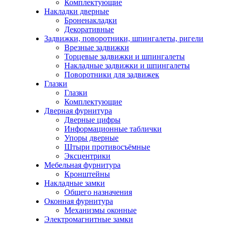
Комплектующие
Накладки дверные
Броненакладки
Декоративные
Задвижки, поворотники, шпингалеты, ригели
Врезные задвижки
Торцевые задвижки и шпингалеты
Накладные задвижки и шпингалеты
Поворотники для задвижек
Глазки
Глазки
Комплектующие
Дверная фурнитура
Дверные цифры
Информационные таблички
Упоры дверные
Штыри противосъёмные
Эксцентрики
Мебельная фурнитура
Кронштейны
Накладные замки
Общего назначения
Оконная фурнитура
Механизмы оконные
Электромагнитные замки