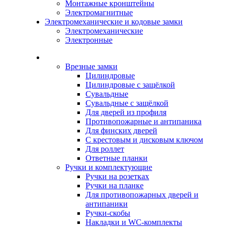
Монтажные кронштейны
Электромагнитные
Электромеханические и кодовые замки
Электромеханические
Электронные
Каталог
Врезные замки
Цилиндровые
Цилиндровые с защёлкой
Сувальдные
Сувальдные с защёлкой
Для дверей из профиля
Противопожарные и антипаника
Для финских дверей
С крестовым и дисковым ключом
Для роллет
Ответные планки
Ручки и комплектующие
Ручки на розетках
Ручки на планке
Для противопожарных дверей и
антипаники
Ручки-скобы
Накладки и WC-комплекты