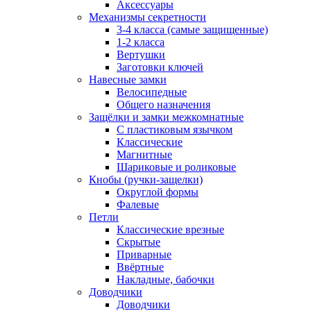
Аксессуары
Механизмы секретности
3-4 класса (самые защищенные)
1-2 класса
Вертушки
Заготовки ключей
Навесные замки
Велосипедные
Общего назначения
Защёлки и замки межкомнатные
С пластиковым язычком
Классические
Магнитные
Шариковые и роликовые
Кнобы (ручки-защелки)
Округлой формы
Фалевые
Петли
Классические врезные
Скрытые
Приварные
Ввёртные
Накладные, бабочки
Доводчики
Доводчики