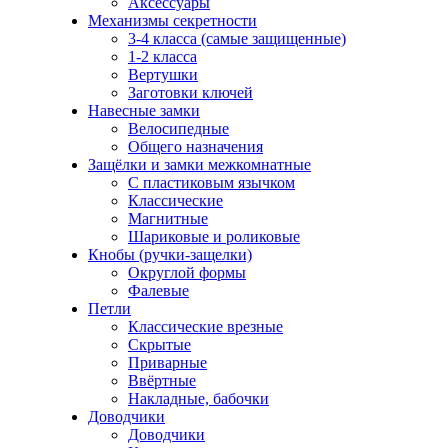
Аксессуары
Механизмы секретности
3-4 класса (самые защищенные)
1-2 класса
Вертушки
Заготовки ключей
Навесные замки
Велосипедные
Общего назначения
Защёлки и замки межкомнатные
С пластиковым язычком
Классические
Магнитные
Шариковые и роликовые
Кнобы (ручки-защелки)
Округлой формы
Фалевые
Петли
Классические врезные
Скрытые
Приварные
Ввёртные
Накладные, бабочки
Доводчики
Доводчики