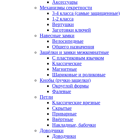
Аксессуары
Механизмы секретности
3-4 класса (самые защищенные)
1-2 класса
Вертушки
Заготовки ключей
Навесные замки
Велосипедные
Общего назначения
Защёлки и замки межкомнатные
С пластиковым язычком
Классические
Магнитные
Шариковые и роликовые
Кнобы (ручки-защелки)
Округлой формы
Фалевые
Петли
Классические врезные
Скрытые
Приварные
Ввёртные
Накладные, бабочки
Доводчики
Доводчики