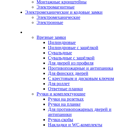
Монтажные кронштейны
Электромагнитные
Электромеханические и кодовые замки
Электромеханические
Электронные
Каталог
Врезные замки
Цилиндровые
Цилиндровые с защёлкой
Сувальдные
Сувальдные с защёлкой
Для дверей из профиля
Противопожарные и антипаника
Для финских дверей
С крестовым и дисковым ключом
Для роллет
Ответные планки
Ручки и комплектующие
Ручки на розетках
Ручки на планке
Для противопожарных дверей и
антипаники
Ручки-скобы
Накладки и WC-комплекты