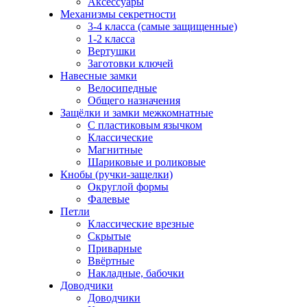
Аксессуары
Механизмы секретности
3-4 класса (самые защищенные)
1-2 класса
Вертушки
Заготовки ключей
Навесные замки
Велосипедные
Общего назначения
Защёлки и замки межкомнатные
С пластиковым язычком
Классические
Магнитные
Шариковые и роликовые
Кнобы (ручки-защелки)
Округлой формы
Фалевые
Петли
Классические врезные
Скрытые
Приварные
Ввёртные
Накладные, бабочки
Доводчики
Доводчики