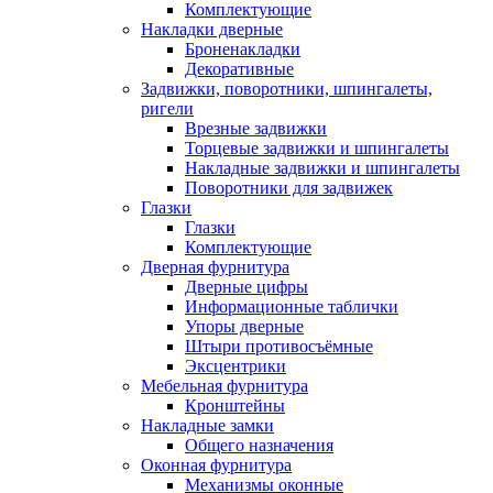
Комплектующие
Накладки дверные
Броненакладки
Декоративные
Задвижки, поворотники, шпингалеты,
ригели
Врезные задвижки
Торцевые задвижки и шпингалеты
Накладные задвижки и шпингалеты
Поворотники для задвижек
Глазки
Глазки
Комплектующие
Дверная фурнитура
Дверные цифры
Информационные таблички
Упоры дверные
Штыри противосъёмные
Эксцентрики
Мебельная фурнитура
Кронштейны
Накладные замки
Общего назначения
Оконная фурнитура
Механизмы оконные