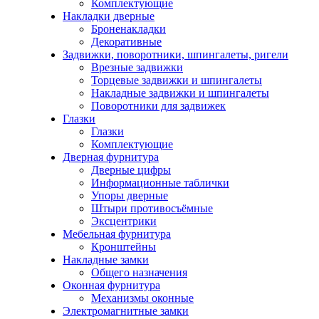
Комплектующие
Накладки дверные
Броненакладки
Декоративные
Задвижки, поворотники, шпингалеты, ригели
Врезные задвижки
Торцевые задвижки и шпингалеты
Накладные задвижки и шпингалеты
Поворотники для задвижек
Глазки
Глазки
Комплектующие
Дверная фурнитура
Дверные цифры
Информационные таблички
Упоры дверные
Штыри противосъёмные
Эксцентрики
Мебельная фурнитура
Кронштейны
Накладные замки
Общего назначения
Оконная фурнитура
Механизмы оконные
Электромагнитные замки