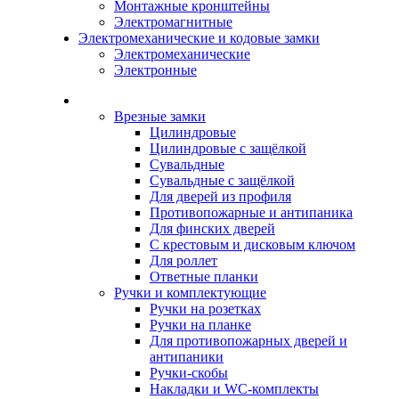
Монтажные кронштейны
Электромагнитные
Электромеханические и кодовые замки
Электромеханические
Электронные
Каталог
Врезные замки
Цилиндровые
Цилиндровые с защёлкой
Сувальдные
Сувальдные с защёлкой
Для дверей из профиля
Противопожарные и антипаника
Для финских дверей
С крестовым и дисковым ключом
Для роллет
Ответные планки
Ручки и комплектующие
Ручки на розетках
Ручки на планке
Для противопожарных дверей и
антипаники
Ручки-скобы
Накладки и WC-комплекты