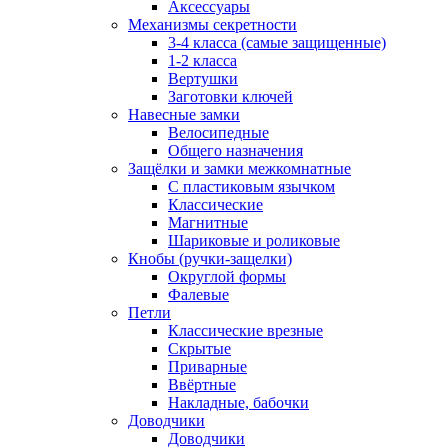
Аксессуары
Механизмы секретности
3-4 класса (самые защищенные)
1-2 класса
Вертушки
Заготовки ключей
Навесные замки
Велосипедные
Общего назначения
Защёлки и замки межкомнатные
С пластиковым язычком
Классические
Магнитные
Шариковые и роликовые
Кнобы (ручки-защелки)
Округлой формы
Фалевые
Петли
Классические врезные
Скрытые
Приварные
Ввёртные
Накладные, бабочки
Доводчики
Доводчики