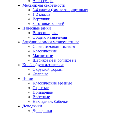
Аксессуары
Механизмы секретности
3-4 класса (самые защищенные)
1-2 класса
Вертушки
Заготовки ключей
Навесные замки
Велосипедные
Общего назначения
Защёлки и замки межкомнатные
С пластиковым язычком
Классические
Магнитные
Шариковые и роликовые
Кнобы (ручки-защелки)
Округлой формы
Фалевые
Петли
Классические врезные
Скрытые
Приварные
Ввёртные
Накладные, бабочки
Доводчики
Доводчики