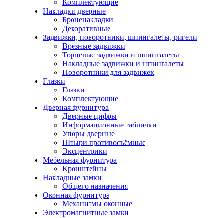
Комплектующие
Накладки дверные
Броненакладки
Декоративные
Задвижки, поворотники, шпингалеты, ригели
Врезные задвижки
Торцевые задвижки и шпингалеты
Накладные задвижки и шпингалеты
Поворотники для задвижек
Глазки
Глазки
Комплектующие
Дверная фурнитура
Дверные цифры
Информационные таблички
Упоры дверные
Штыри противосъёмные
Эксцентрики
Мебельная фурнитура
Кронштейны
Накладные замки
Общего назначения
Оконная фурнитура
Механизмы оконные
Электромагнитные замки