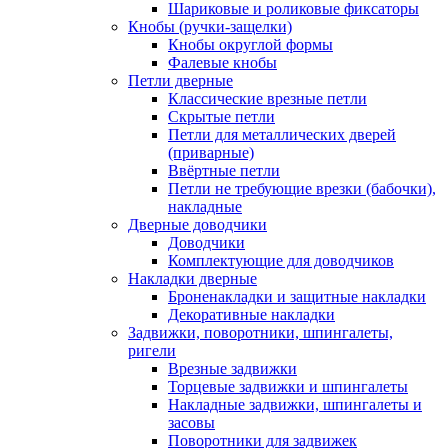
Шариковые и роликовые фиксаторы
Кнобы (ручки-защелки)
Кнобы округлой формы
Фалевые кнобы
Петли дверные
Классические врезные петли
Скрытые петли
Петли для металлических дверей
(приварные)
Ввёртные петли
Петли не требующие врезки (бабочки),
накладные
Дверные доводчики
Доводчики
Комплектующие для доводчиков
Накладки дверные
Броненакладки и защитные накладки
Декоративные накладки
Задвижки, поворотники, шпингалеты,
ригели
Врезные задвижки
Торцевые задвижки и шпингалеты
Накладные задвижки, шпингалеты и
засовы
Поворотники для задвижек