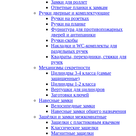
Замки для роллет
Ответные планки к замкам
Ручки дверные и комплектующие
Ручки на розетках
Ручки на планке
Фурнитура для противопожарных
дверей и антипаники
Ручки-скобы
Накладки и WC-комплекты для
раздельных ручек
Квадраты, переходники, стяжки для
ручек
Механизмы секретности
Цилиндры 3-4 класса (самые
защищенные)
Цилиндры 1-2 класса
Вертушки для цилиндров
Заготовки ключей
Навесные замки
Велосипедные замки
Навесные замки общего назначения
Защёлки и замки межкомнатные
Защелки с пластиковым язычком
Классические защелки
Магнитные защелки