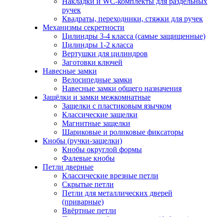
Накладки и WC-комплекты для раздельных
ручек
Квадраты, переходники, стяжки для ручек
Механизмы секретности
Цилиндры 3-4 класса (самые защищенные)
Цилиндры 1-2 класса
Вертушки для цилиндров
Заготовки ключей
Навесные замки
Велосипедные замки
Навесные замки общего назначения
Защёлки и замки межкомнатные
Защелки с пластиковым язычком
Классические защелки
Магнитные защелки
Шариковые и роликовые фиксаторы
Кнобы (ручки-защелки)
Кнобы округлой формы
Фалевые кнобы
Петли дверные
Классические врезные петли
Скрытые петли
Петли для металлических дверей
(приварные)
Ввёртные петли