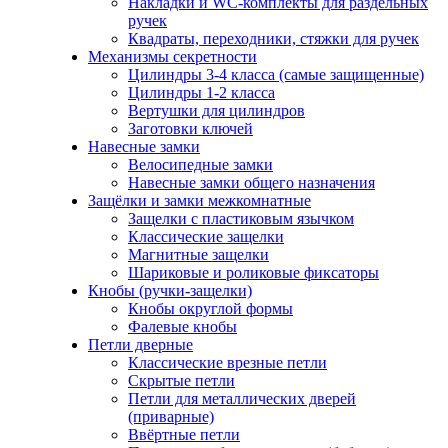
Накладки и WC-комплекты для раздельных
ручек
Квадраты, переходники, стяжки для ручек
Механизмы секретности
Цилиндры 3-4 класса (самые защищенные)
Цилиндры 1-2 класса
Вертушки для цилиндров
Заготовки ключей
Навесные замки
Велосипедные замки
Навесные замки общего назначения
Защёлки и замки межкомнатные
Защелки с пластиковым язычком
Классические защелки
Магнитные защелки
Шариковые и роликовые фиксаторы
Кнобы (ручки-защелки)
Кнобы округлой формы
Фалевые кнобы
Петли дверные
Классические врезные петли
Скрытые петли
Петли для металлических дверей
(приварные)
Ввёртные петли