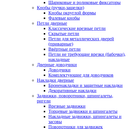
Шариковые и роликовые фиксаторы
Кнобы (ручки-защелки)
Кнобы округлой формы
Фалевые кнобы
Петли дверные
Классические врезные петли
Скрытые петли
Петли для металлических дверей
(приварные)
Ввёртные петли
Петли не требующие врезки (бабочки),
накладные
Дверные доводчики
Доводчики
Комплектующие для доводчиков
Накладки дверные
Броненакладки и защитные накладки
Декоративные накладки
Задвижки, поворотники, шпингалеты,
ригели
Врезные задвижки
Торцевые задвижки и шпингалеты
Накладные задвижки, шпингалеты и
засовы
Поворотники для задвижек