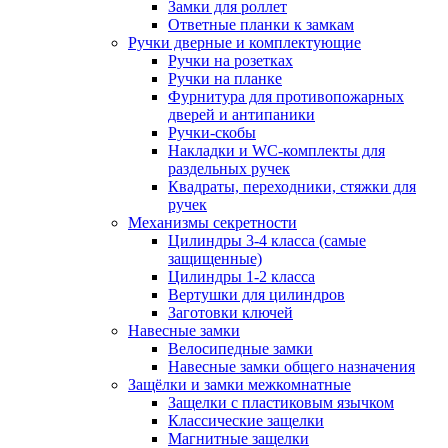
Замки для роллет
Ответные планки к замкам
Ручки дверные и комплектующие
Ручки на розетках
Ручки на планке
Фурнитура для противопожарных
дверей и антипаники
Ручки-скобы
Накладки и WC-комплекты для
раздельных ручек
Квадраты, переходники, стяжки для
ручек
Механизмы секретности
Цилиндры 3-4 класса (самые
защищенные)
Цилиндры 1-2 класса
Вертушки для цилиндров
Заготовки ключей
Навесные замки
Велосипедные замки
Навесные замки общего назначения
Защёлки и замки межкомнатные
Защелки с пластиковым язычком
Классические защелки
Магнитные защелки