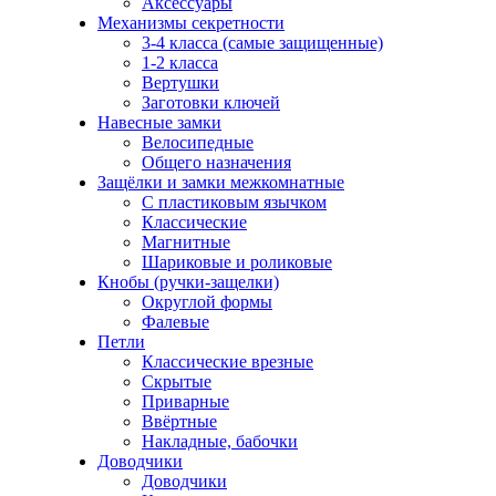
Аксессуары
Механизмы секретности
3-4 класса (самые защищенные)
1-2 класса
Вертушки
Заготовки ключей
Навесные замки
Велосипедные
Общего назначения
Защёлки и замки межкомнатные
С пластиковым язычком
Классические
Магнитные
Шариковые и роликовые
Кнобы (ручки-защелки)
Округлой формы
Фалевые
Петли
Классические врезные
Скрытые
Приварные
Ввёртные
Накладные, бабочки
Доводчики
Доводчики