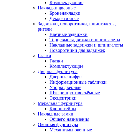
Комплектующие
Накладки дверные
Броненакладки
Декоративные
Задвижки, поворотники, шпингалеты,
ригели
Врезные задвижки
Торцевые задвижки и шпингалеты
Накладные задвижки и шпингалеты
Поворотники для задвижек
Глазки
Глазки
Комплектующие
Дверная фурнитура
Дверные цифры
Информационные таблички
Упоры дверные
Штыри противосъёмные
Эксцентрики
Мебельная фурнитура
Кронштейны
Накладные замки
Общего назначения
Оконная фурнитура
Механизмы оконные