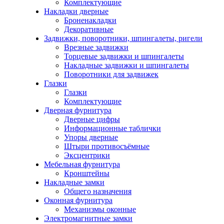
Комплектующие
Накладки дверные
Броненакладки
Декоративные
Задвижки, поворотники, шпингалеты, ригели
Врезные задвижки
Торцевые задвижки и шпингалеты
Накладные задвижки и шпингалеты
Поворотники для задвижек
Глазки
Глазки
Комплектующие
Дверная фурнитура
Дверные цифры
Информационные таблички
Упоры дверные
Штыри противосъёмные
Эксцентрики
Мебельная фурнитура
Кронштейны
Накладные замки
Общего назначения
Оконная фурнитура
Механизмы оконные
Электромагнитные замки