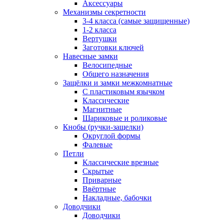
Аксессуары
Механизмы секретности
3-4 класса (самые защищенные)
1-2 класса
Вертушки
Заготовки ключей
Навесные замки
Велосипедные
Общего назначения
Защёлки и замки межкомнатные
С пластиковым язычком
Классические
Магнитные
Шариковые и роликовые
Кнобы (ручки-защелки)
Округлой формы
Фалевые
Петли
Классические врезные
Скрытые
Приварные
Ввёртные
Накладные, бабочки
Доводчики
Доводчики