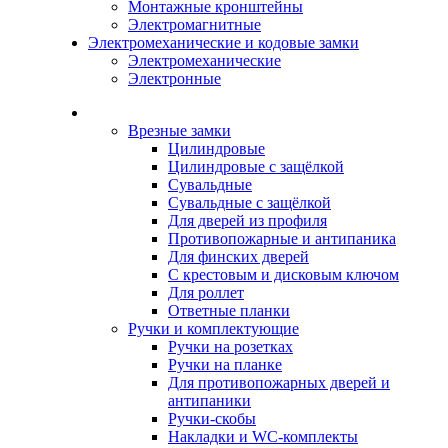
Монтажные кронштейны
Электромагнитные
Электромеханические и кодовые замки
Электромеханические
Электронные
Каталог
Врезные замки
Цилиндровые
Цилиндровые с защёлкой
Сувальдные
Сувальдные с защёлкой
Для дверей из профиля
Противопожарные и антипаника
Для финских дверей
С крестовым и дисковым ключом
Для роллет
Ответные планки
Ручки и комплектующие
Ручки на розетках
Ручки на планке
Для противопожарных дверей и
антипаники
Ручки-скобы
Накладки и WC-комплекты