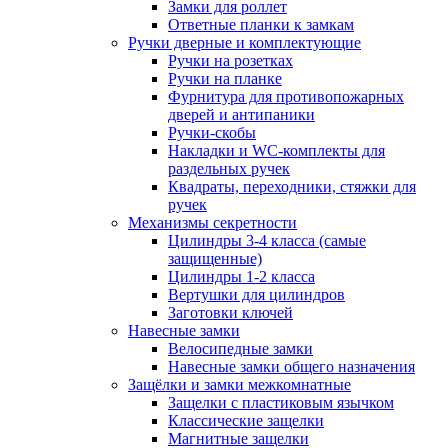
Замки для роллет
Ответные планки к замкам
Ручки дверные и комплектующие
Ручки на розетках
Ручки на планке
Фурнитура для противопожарных
дверей и антипаники
Ручки-скобы
Накладки и WC-комплекты для
раздельных ручек
Квадраты, переходники, стяжки для
ручек
Механизмы секретности
Цилиндры 3-4 класса (самые
защищенные)
Цилиндры 1-2 класса
Вертушки для цилиндров
Заготовки ключей
Навесные замки
Велосипедные замки
Навесные замки общего назначения
Защёлки и замки межкомнатные
Защелки с пластиковым язычком
Классические защелки
Магнитные защелки