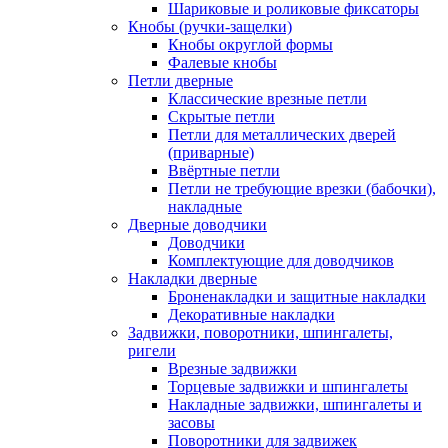
Шариковые и роликовые фиксаторы
Кнобы (ручки-защелки)
Кнобы округлой формы
Фалевые кнобы
Петли дверные
Классические врезные петли
Скрытые петли
Петли для металлических дверей
(приварные)
Ввёртные петли
Петли не требующие врезки (бабочки),
накладные
Дверные доводчики
Доводчики
Комплектующие для доводчиков
Накладки дверные
Броненакладки и защитные накладки
Декоративные накладки
Задвижки, поворотники, шпингалеты,
ригели
Врезные задвижки
Торцевые задвижки и шпингалеты
Накладные задвижки, шпингалеты и
засовы
Поворотники для задвижек