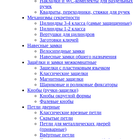
Накладки и WC-комплекты для раздельных
ручек
Квадраты, переходники, стяжки для ручек
Механизмы секретности
Цилиндры 3-4 класса (самые защищенные)
Цилиндры 1-2 класса
Вертушки для цилиндров
Заготовки ключей
Навесные замки
Велосипедные замки
Навесные замки общего назначения
Защёлки и замки межкомнатные
Защелки с пластиковым язычком
Классические защелки
Магнитные защелки
Шариковые и роликовые фиксаторы
Кнобы (ручки-защелки)
Кнобы округлой формы
Фалевые кнобы
Петли дверные
Классические врезные петли
Скрытые петли
Петли для металлических дверей
(приварные)
Ввёртные петли