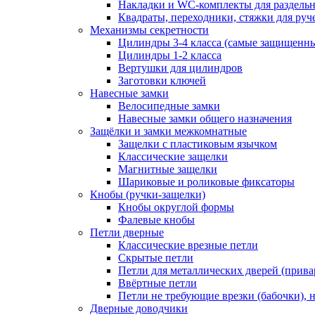
Накладки и WC-комплекты для раздель
Квадраты, переходники, стяжки для руч
Механизмы секретности
Цилиндры 3-4 класса (самые защищенн
Цилиндры 1-2 класса
Вертушки для цилиндров
Заготовки ключей
Навесные замки
Велосипедные замки
Навесные замки общего назначения
Защёлки и замки межкомнатные
Защелки с пластиковым язычком
Классические защелки
Магнитные защелки
Шариковые и роликовые фиксаторы
Кнобы (ручки-защелки)
Кнобы округлой формы
Фалевые кнобы
Петли дверные
Классические врезные петли
Скрытые петли
Петли для металлических дверей (прив
Ввёртные петли
Петли не требующие врезки (бабочки), 
Дверные доводчики