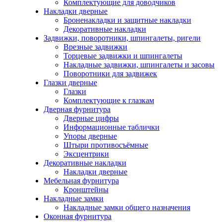
Комплектующие для доводчиков
Накладки дверные
Броненакладки и защитные накладки
Декоративные накладки
Задвижки, поворотники, шпингалеты, ригели
Врезные задвижки
Торцевые задвижки и шпингалеты
Накладные задвижки, шпингалеты и засовы
Поворотники для задвижек
Глазки дверные
Глазки
Комплектующие к глазкам
Дверная фурнитура
Дверные цифры
Информационные таблички
Упоры дверные
Штыри противосъёмные
Эксцентрики
Декоративные накладки
Накладки дверные
Мебельная фурнитура
Кронштейны
Накладные замки
Накладные замки общего назначения
Оконная фурнитура