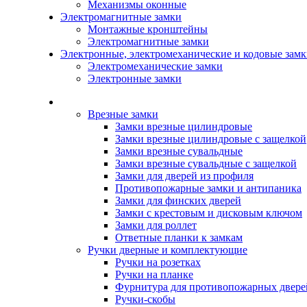
Механизмы оконные
Электромагнитные замки
Монтажные кронштейны
Электромагнитные замки
Электронные, электромеханические и кодовые зам
Электромеханические замки
Электронные замки
Каталог
Врезные замки
Замки врезные цилиндровые
Замки врезные цилиндровые с защелкой
Замки врезные сувальдные
Замки врезные сувальдные с защелкой
Замки для дверей из профиля
Противопожарные замки и антипаника
Замки для финских дверей
Замки с крестовым и дисковым ключом
Замки для роллет
Ответные планки к замкам
Ручки дверные и комплектующие
Ручки на розетках
Ручки на планке
Фурнитура для противопожарных двере
Ручки-скобы