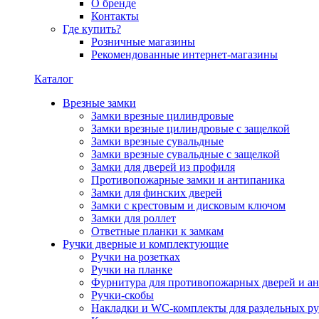
О бренде
Контакты
Где купить?
Розничные магазины
Рекомендованные интернет-магазины
Каталог
Врезные замки
Замки врезные цилиндровые
Замки врезные цилиндровые с защелкой
Замки врезные сувальдные
Замки врезные сувальдные с защелкой
Замки для дверей из профиля
Противопожарные замки и антипаника
Замки для финских дверей
Замки с крестовым и дисковым ключом
Замки для роллет
Ответные планки к замкам
Ручки дверные и комплектующие
Ручки на розетках
Ручки на планке
Фурнитура для противопожарных дверей и а
Ручки-скобы
Накладки и WC-комплекты для раздельных ру