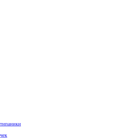
нтипаники
чек