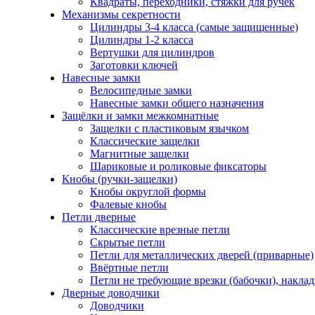
Квадраты, переходники, стяжки для ручек
Механизмы секретности
Цилиндры 3-4 класса (самые защищенные)
Цилиндры 1-2 класса
Вертушки для цилиндров
Заготовки ключей
Навесные замки
Велосипедные замки
Навесные замки общего назначения
Защёлки и замки межкомнатные
Защелки с пластиковым язычком
Классические защелки
Магнитные защелки
Шариковые и роликовые фиксаторы
Кнобы (ручки-защелки)
Кнобы округлой формы
Фалевые кнобы
Петли дверные
Классические врезные петли
Скрытые петли
Петли для металлических дверей (приварные)
Ввёртные петли
Петли не требующие врезки (бабочки), накла
Дверные доводчики
Доводчики