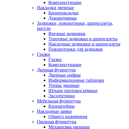
Комплектующие
Накладки дверные
Броненакладки
Декоративные
Задвижки, поворотники, шпингалеты,
ригели
Врезные задвижки
Торцевые задвижки и шпингалеты
Накладные задвижки и шпингалеты
Поворотники для задвижек
Глазки
Глазки
Комплектующие
Дверная фурнитура
Дверные цифры
Информационные таблички
Упоры дверные
Штыри противосъёмные
Эксцентрики
Мебельная фурнитура
Кронштейны
Накладные замки
Общего назначения
Оконная фурнитура
Механизмы оконные