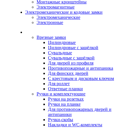
Монтажные кронштейны
Электромагнитные
Электромеханические и кодовые замки
Электромеханические
Электронные
Каталог
Врезные замки
Цилиндровые
Цилиндровые с защёлкой
Сувальдные
Сувальдные с защёлкой
Для дверей из профиля
Противопожарные и антипаника
Для финских дверей
С крестовым и дисковым ключом
Для роллет
Ответные планки
Ручки и комплектующие
Ручки на розетках
Ручки на планке
Для противопожарных дверей и
антипаники
Ручки-скобы
Накладки и WC-комплекты