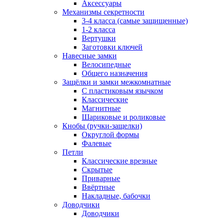
Аксессуары
Механизмы секретности
3-4 класса (самые защищенные)
1-2 класса
Вертушки
Заготовки ключей
Навесные замки
Велосипедные
Общего назначения
Защёлки и замки межкомнатные
С пластиковым язычком
Классические
Магнитные
Шариковые и роликовые
Кнобы (ручки-защелки)
Округлой формы
Фалевые
Петли
Классические врезные
Скрытые
Приварные
Ввёртные
Накладные, бабочки
Доводчики
Доводчики