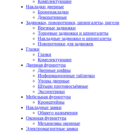
Комплектующие
Накладки дверные
Броненакладки
Декоративные
Задвижки, поворотники, шпингалеты, ригели
Врезные задвижки
Торцевые задвижки и шпингалеты
Накладные задвижки и шпингалеты
Поворотники для задвижек
Глазки
Глазки
Комплектующие
Дверная фурнитура
Дверные цифры
Информационные таблички
Упоры дверные
Штыри противосъёмные
Эксцентрики
Мебельная фурнитура
Кронштейны
Накладные замки
Общего назначения
Оконная фурнитура
Механизмы оконные
Электромагнитные замки