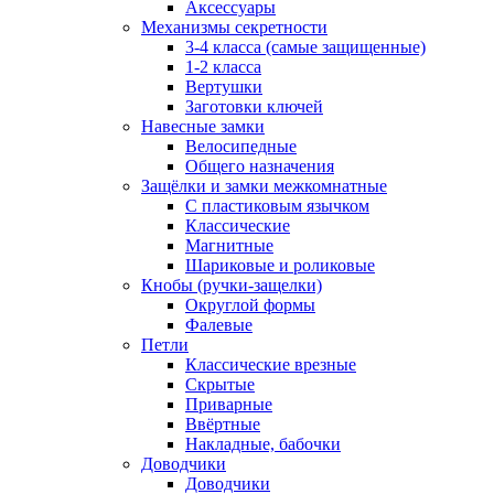
Аксессуары
Механизмы секретности
3-4 класса (самые защищенные)
1-2 класса
Вертушки
Заготовки ключей
Навесные замки
Велосипедные
Общего назначения
Защёлки и замки межкомнатные
С пластиковым язычком
Классические
Магнитные
Шариковые и роликовые
Кнобы (ручки-защелки)
Округлой формы
Фалевые
Петли
Классические врезные
Скрытые
Приварные
Ввёртные
Накладные, бабочки
Доводчики
Доводчики