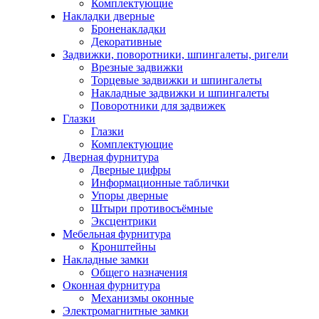
Комплектующие
Накладки дверные
Броненакладки
Декоративные
Задвижки, поворотники, шпингалеты, ригели
Врезные задвижки
Торцевые задвижки и шпингалеты
Накладные задвижки и шпингалеты
Поворотники для задвижек
Глазки
Глазки
Комплектующие
Дверная фурнитура
Дверные цифры
Информационные таблички
Упоры дверные
Штыри противосъёмные
Эксцентрики
Мебельная фурнитура
Кронштейны
Накладные замки
Общего назначения
Оконная фурнитура
Механизмы оконные
Электромагнитные замки