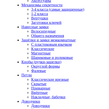
Аксессуары
Механизмы секретности
3-4 класса (самые защищенные)
1-2 класса
Вертушки
Заготовки ключей
Навесные замки
Велосипедные
Общего назначения
Защёлки и замки межкомнатные
С пластиковым язычком
Классические
Магнитные
Шариковые и роликовые
Кнобы (ручки-защелки)
Округлой формы
Фалевые
Петли
Классические врезные
Скрытые
Приварные
Ввёртные
Накладные, бабочки
Доводчики
Доводчики