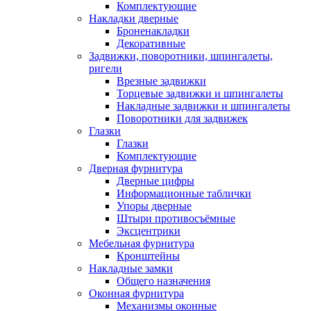
Комплектующие
Накладки дверные
Броненакладки
Декоративные
Задвижки, поворотники, шпингалеты,
ригели
Врезные задвижки
Торцевые задвижки и шпингалеты
Накладные задвижки и шпингалеты
Поворотники для задвижек
Глазки
Глазки
Комплектующие
Дверная фурнитура
Дверные цифры
Информационные таблички
Упоры дверные
Штыри противосъёмные
Эксцентрики
Мебельная фурнитура
Кронштейны
Накладные замки
Общего назначения
Оконная фурнитура
Механизмы оконные