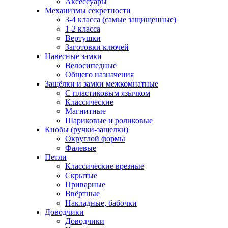
Аксессуары
Механизмы секретности
3-4 класса (самые защищенные)
1-2 класса
Вертушки
Заготовки ключей
Навесные замки
Велосипедные
Общего назначения
Защёлки и замки межкомнатные
С пластиковым язычком
Классические
Магнитные
Шариковые и роликовые
Кнобы (ручки-защелки)
Округлой формы
Фалевые
Петли
Классические врезные
Скрытые
Приварные
Ввёртные
Накладные, бабочки
Доводчики
Доводчики