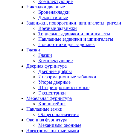
Комплектующие
Накладки дверные
Броненакладки
Декоративные
Задвижки, поворотники, шпингалеты, ригели
Врезные задвижки
Торцевые задвижки и шпингалеты
Накладные задвижки и шпингалеты
Поворотники для задвижек
Глазки
Глазки
Комплектующие
Дверная фурнитура
Дверные цифры
Информационные таблички
Упоры дверные
Штыри противосъёмные
Эксцентрики
Мебельная фурнитура
Кронштейны
Накладные замки
Общего назначения
Оконная фурнитура
Механизмы оконные
Электромагнитные замки