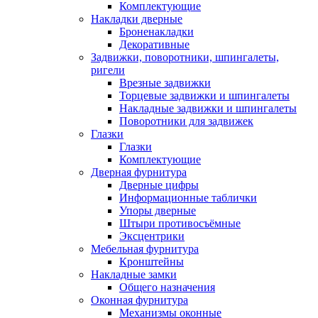
Комплектующие
Накладки дверные
Броненакладки
Декоративные
Задвижки, поворотники, шпингалеты,
ригели
Врезные задвижки
Торцевые задвижки и шпингалеты
Накладные задвижки и шпингалеты
Поворотники для задвижек
Глазки
Глазки
Комплектующие
Дверная фурнитура
Дверные цифры
Информационные таблички
Упоры дверные
Штыри противосъёмные
Эксцентрики
Мебельная фурнитура
Кронштейны
Накладные замки
Общего назначения
Оконная фурнитура
Механизмы оконные