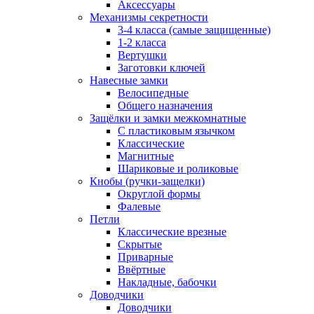
Аксессуары
Механизмы секретности
3-4 класса (самые защищенные)
1-2 класса
Вертушки
Заготовки ключей
Навесные замки
Велосипедные
Общего назначения
Защёлки и замки межкомнатные
С пластиковым язычком
Классические
Магнитные
Шариковые и роликовые
Кнобы (ручки-защелки)
Округлой формы
Фалевые
Петли
Классические врезные
Скрытые
Приварные
Ввёртные
Накладные, бабочки
Доводчики
Доводчики