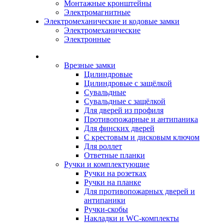
Монтажные кронштейны
Электромагнитные
Электромеханические и кодовые замки
Электромеханические
Электронные
Каталог
Врезные замки
Цилиндровые
Цилиндровые с защёлкой
Сувальдные
Сувальдные с защёлкой
Для дверей из профиля
Противопожарные и антипаника
Для финских дверей
С крестовым и дисковым ключом
Для роллет
Ответные планки
Ручки и комплектующие
Ручки на розетках
Ручки на планке
Для противопожарных дверей и
антипаники
Ручки-скобы
Накладки и WC-комплекты