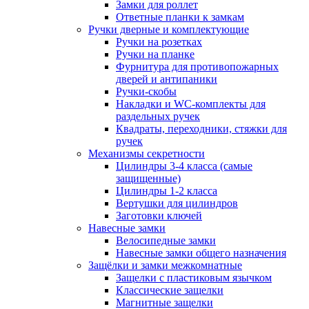
Замки для роллет
Ответные планки к замкам
Ручки дверные и комплектующие
Ручки на розетках
Ручки на планке
Фурнитура для противопожарных
дверей и антипаники
Ручки-скобы
Накладки и WC-комплекты для
раздельных ручек
Квадраты, переходники, стяжки для
ручек
Механизмы секретности
Цилиндры 3-4 класса (самые
защищенные)
Цилиндры 1-2 класса
Вертушки для цилиндров
Заготовки ключей
Навесные замки
Велосипедные замки
Навесные замки общего назначения
Защёлки и замки межкомнатные
Защелки с пластиковым язычком
Классические защелки
Магнитные защелки