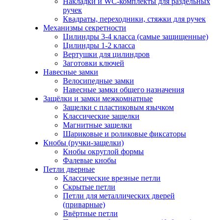
Накладки и WC-комплекты для раздельных
ручек
Квадраты, переходники, стяжки для ручек
Механизмы секретности
Цилиндры 3-4 класса (самые защищенные)
Цилиндры 1-2 класса
Вертушки для цилиндров
Заготовки ключей
Навесные замки
Велосипедные замки
Навесные замки общего назначения
Защёлки и замки межкомнатные
Защелки с пластиковым язычком
Классические защелки
Магнитные защелки
Шариковые и роликовые фиксаторы
Кнобы (ручки-защелки)
Кнобы округлой формы
Фалевые кнобы
Петли дверные
Классические врезные петли
Скрытые петли
Петли для металлических дверей
(приварные)
Ввёртные петли