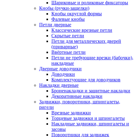
Шариковые и роликовые фиксаторы
Кнобы (ручки-защелки)
Кнобы округлой формы
Фалевые кнобы
Петли дверные
Классические врезные петли
Скрытые петли
Петли для металлических дверей
(приварные)
Ввёртные петли
Петли не требующие врезки (бабочки),
накладные
Дверные доводчики
Доводчики
Комплектующие для доводчиков
Накладки дверные
Броненакладки и защитные накладки
Декоративные накладки
Задвижки, поворотники, шпингалеты,
ригели
Врезные задвижки
Торцевые задвижки и шпингалеты
Накладные задвижки, шпингалеты и
засовы
Поворотники для задвижек