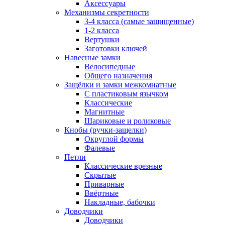
Аксессуары
Механизмы секретности
3-4 класса (самые защищенные)
1-2 класса
Вертушки
Заготовки ключей
Навесные замки
Велосипедные
Общего назначения
Защёлки и замки межкомнатные
С пластиковым язычком
Классические
Магнитные
Шариковые и роликовые
Кнобы (ручки-защелки)
Округлой формы
Фалевые
Петли
Классические врезные
Скрытые
Приварные
Ввёртные
Накладные, бабочки
Доводчики
Доводчики