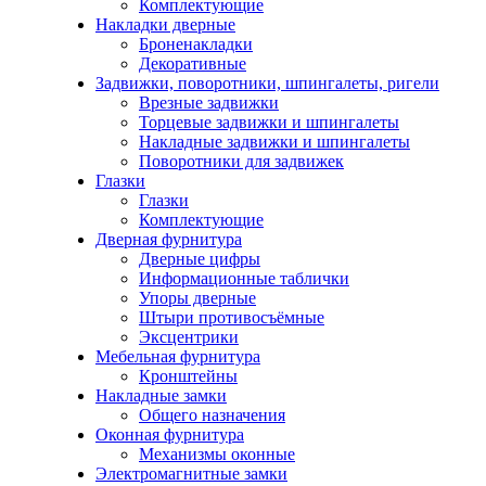
Комплектующие
Накладки дверные
Броненакладки
Декоративные
Задвижки, поворотники, шпингалеты, ригели
Врезные задвижки
Торцевые задвижки и шпингалеты
Накладные задвижки и шпингалеты
Поворотники для задвижек
Глазки
Глазки
Комплектующие
Дверная фурнитура
Дверные цифры
Информационные таблички
Упоры дверные
Штыри противосъёмные
Эксцентрики
Мебельная фурнитура
Кронштейны
Накладные замки
Общего назначения
Оконная фурнитура
Механизмы оконные
Электромагнитные замки