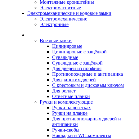
Монтажные кронштейны
Электромагнитные
Электромеханические и кодовые замки
Электромеханические
Электронные
Каталог
Врезные замки
Цилиндровые
Цилиндровые с защёлкой
Сувальдные
Сувальдные с защёлкой
Для дверей из профиля
Противопожарные и антипаника
Для финских дверей
С крестовым и дисковым ключом
Для роллет
Ответные планки
Ручки и комплектующие
Ручки на розетках
Ручки на планке
Для противопожарных дверей и
антипаники
Ручки-скобы
Накладки и WC-комплекты