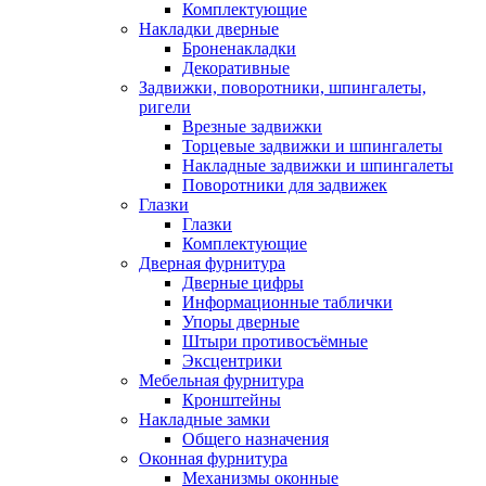
Комплектующие
Накладки дверные
Броненакладки
Декоративные
Задвижки, поворотники, шпингалеты,
ригели
Врезные задвижки
Торцевые задвижки и шпингалеты
Накладные задвижки и шпингалеты
Поворотники для задвижек
Глазки
Глазки
Комплектующие
Дверная фурнитура
Дверные цифры
Информационные таблички
Упоры дверные
Штыри противосъёмные
Эксцентрики
Мебельная фурнитура
Кронштейны
Накладные замки
Общего назначения
Оконная фурнитура
Механизмы оконные