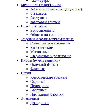
Аксессуары
Механизмы секретности
3-4 класса (самые защищенные)
1-2 класса
Вертушки
Заготовки ключей
Навесные замки
Велосипедные
Общего назначения
Защёлки и замки межкомнатные
С пластиковым язычком
Классические
Магнитные
Шариковые и роликовые
Кнобы (ручки-защелки)
Округлой формы
Фалевые
Петли
Классические врезные
Скрытые
Приварные
Ввёртные
Накладные, бабочки
Доводчики
Доводчики