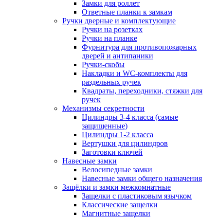
Замки для роллет
Ответные планки к замкам
Ручки дверные и комплектующие
Ручки на розетках
Ручки на планке
Фурнитура для противопожарных
дверей и антипаники
Ручки-скобы
Накладки и WC-комплекты для
раздельных ручек
Квадраты, переходники, стяжки для
ручек
Механизмы секретности
Цилиндры 3-4 класса (самые
защищенные)
Цилиндры 1-2 класса
Вертушки для цилиндров
Заготовки ключей
Навесные замки
Велосипедные замки
Навесные замки общего назначения
Защёлки и замки межкомнатные
Защелки с пластиковым язычком
Классические защелки
Магнитные защелки