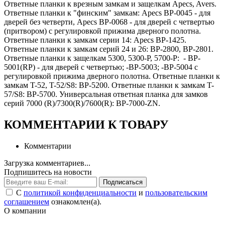
Ответные планки к врезным замкам и защелкам Apecs, Avers.
Ответные планки к "финским" замкам: Apecs BP-0045 - для
дверей без четверти, Apecs BP-0068 - для дверей с четвертью
(притвором) с регулировкой прижима дверного полотна.
Ответные планки к замкам серии 14: Apecs BP-1425.
Ответные планки к замкам серий 24 и 26: BP-2800, BP-2801.
Ответные планки к защелкам 5300, 5300-P, 5700-P: - BP-
5001(RP) - для дверей с четвертью; -ВР-5003; -ВР-5004 с
регулировкой прижима дверного полотна. Ответные планки к
замкам T-52, T-52/S8: BP-5200. Ответные планки к замкам T-
57/S8: BP-5700. Универсальная ответная планка для замков
серий 7000 (R)/7300(R)/7600(R): BP-7000-ZN.
КОММЕНТАРИИ К ТОВАРУ
Комментарии
Загрузка комментариев...
Подпишитесь на новости
Подписаться
С
политикой конфиденциальности
и
пользовательским
соглашением
ознакомлен(а).
О компании