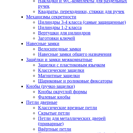
Накладки и WC-комплекты для раздельных
ручек
Квадраты, переходники, стяжки для ручек
Механизмы секретности
Цилиндры 3-4 класса (самые защищенные)
Цилиндры 1-2 класса
Вертушки для цилиндров
Заготовки ключей
Навесные замки
Велосипедные замки
Навесные замки общего назначения
Защёлки и замки межкомнатные
Защелки с пластиковым язычком
Классические защелки
Магнитные защелки
Шариковые и роликовые фиксаторы
Кнобы (ручки-защелки)
Кнобы округлой формы
Фалевые кнобы
Петли дверные
Классические врезные петли
Скрытые петли
Петли для металлических дверей
(приварные)
Ввёртные петли