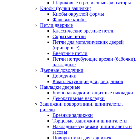
Шариковые и роликовые фиксаторы
Кнобы (ручки-защелки)
Кнобы округлой формы
Фалевые кнобы
Петли дверные
Классические врезные петли
Скрытые петли
Петли для металлических дверей
(приварные)
Ввёртные петли
Петли не требующие врезки (бабочки),
накладные
Дверные доводчики
Доводчики
Комплектующие для доводчиков
Накладки дверные
Броненакладки и защитные накладки
Декоративные накладки
Задвижки, поворотники, шпингалеты,
ригели
Врезные задвижки
Торцевые задвижки и шпингалеты
Накладные задвижки, шпингалеты и
засовы
Поворотники для задвижек