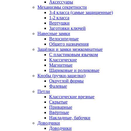
Аксессуары
Механизмы секретности
3-4 класса (самые защищенные)
1-2 класса
Вертушки
Заготовки ключей
Навесные замки
Велосипедные
Общего назначения
Защёлки и замки межкомнатные
С пластиковым язычком
Классические
Магнитные
Шариковые и роликовые
Кнобы (ручки-защелки)
Округлой формы
Фалевые
Петли
Классические врезные
Скрытые
Приварные
Ввёртные
Накладные, бабочки
Доводчики
Доводчики