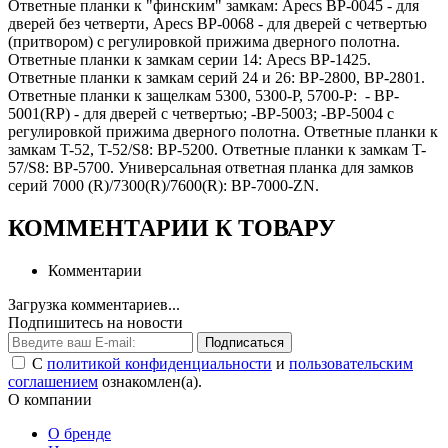
Ответные планки к "финским" замкам: Apecs BP-0045 - для
дверей без четверти, Apecs BP-0068 - для дверей с четвертью
(притвором) с регулировкой прижима дверного полотна.
Ответные планки к замкам серии 14: Apecs BP-1425.
Ответные планки к замкам серий 24 и 26: BP-2800, BP-2801.
Ответные планки к защелкам 5300, 5300-P, 5700-P: - BP-
5001(RP) - для дверей с четвертью; -ВР-5003; -ВР-5004 с
регулировкой прижима дверного полотна. Ответные планки к
замкам T-52, T-52/S8: BP-5200. Ответные планки к замкам T-
57/S8: BP-5700. Универсальная ответная планка для замков
серий 7000 (R)/7300(R)/7600(R): BP-7000-ZN.
КОММЕНТАРИИ К ТОВАРУ
Комментарии
Загрузка комментариев...
Подпишитесь на новости
Подписаться
С
политикой конфиденциальности
и
пользовательским
соглашением
ознакомлен(а).
О компании
О бренде