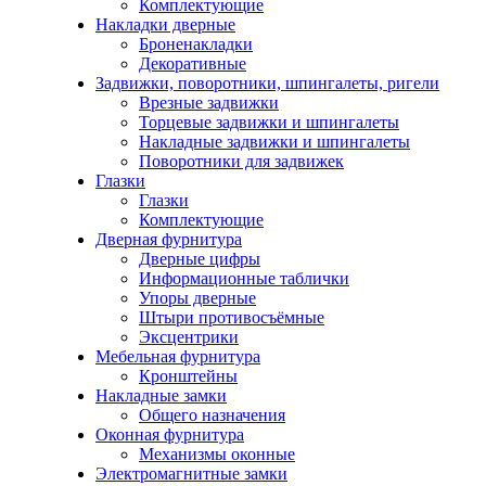
Комплектующие
Накладки дверные
Броненакладки
Декоративные
Задвижки, поворотники, шпингалеты, ригели
Врезные задвижки
Торцевые задвижки и шпингалеты
Накладные задвижки и шпингалеты
Поворотники для задвижек
Глазки
Глазки
Комплектующие
Дверная фурнитура
Дверные цифры
Информационные таблички
Упоры дверные
Штыри противосъёмные
Эксцентрики
Мебельная фурнитура
Кронштейны
Накладные замки
Общего назначения
Оконная фурнитура
Механизмы оконные
Электромагнитные замки