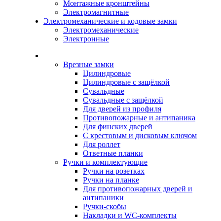
Монтажные кронштейны
Электромагнитные
Электромеханические и кодовые замки
Электромеханические
Электронные
Каталог
Врезные замки
Цилиндровые
Цилиндровые с защёлкой
Сувальдные
Сувальдные с защёлкой
Для дверей из профиля
Противопожарные и антипаника
Для финских дверей
С крестовым и дисковым ключом
Для роллет
Ответные планки
Ручки и комплектующие
Ручки на розетках
Ручки на планке
Для противопожарных дверей и
антипаники
Ручки-скобы
Накладки и WC-комплекты