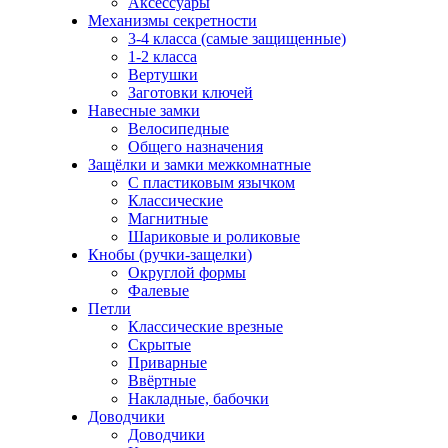
Аксессуары
Механизмы секретности
3-4 класса (самые защищенные)
1-2 класса
Вертушки
Заготовки ключей
Навесные замки
Велосипедные
Общего назначения
Защёлки и замки межкомнатные
С пластиковым язычком
Классические
Магнитные
Шариковые и роликовые
Кнобы (ручки-защелки)
Округлой формы
Фалевые
Петли
Классические врезные
Скрытые
Приварные
Ввёртные
Накладные, бабочки
Доводчики
Доводчики