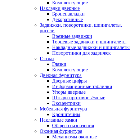
Комплектующие
Накладки дверные
Броненакладки
Декоративные
Задвижки, поворотники, шпингалеты,
ригели
Врезные задвижки
Торцевые задвижки и шпингалеты
Накладные задвижки и шпингалеты
Поворотники для задвижек
Глазки
Глазки
Комплектующие
Дверная фурнитура
Дверные цифры
Информационные таблички
Упоры дверные
Штыри противосъёмные
Эксцентрики
Мебельная фурнитура
Кронштейны
Накладные замки
Общего назначения
Оконная фурнитура
Механизмы оконные