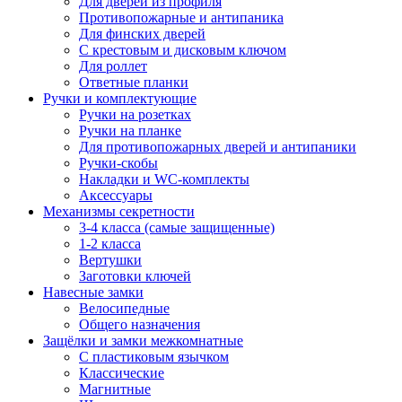
Для дверей из профиля
Противопожарные и антипаника
Для финских дверей
С крестовым и дисковым ключом
Для роллет
Ответные планки
Ручки и комплектующие
Ручки на розетках
Ручки на планке
Для противопожарных дверей и антипаники
Ручки-скобы
Накладки и WC-комплекты
Аксессуары
Механизмы секретности
3-4 класса (самые защищенные)
1-2 класса
Вертушки
Заготовки ключей
Навесные замки
Велосипедные
Общего назначения
Защёлки и замки межкомнатные
С пластиковым язычком
Классические
Магнитные