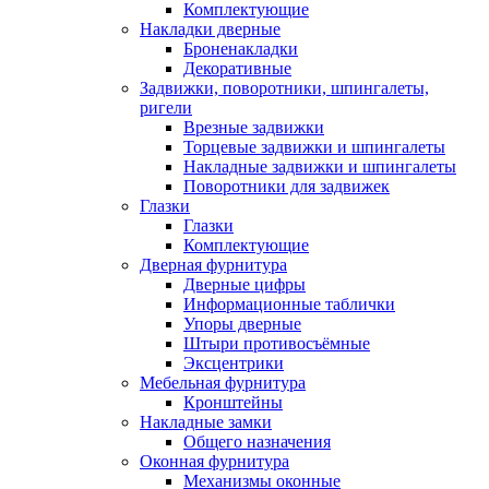
Комплектующие
Накладки дверные
Броненакладки
Декоративные
Задвижки, поворотники, шпингалеты,
ригели
Врезные задвижки
Торцевые задвижки и шпингалеты
Накладные задвижки и шпингалеты
Поворотники для задвижек
Глазки
Глазки
Комплектующие
Дверная фурнитура
Дверные цифры
Информационные таблички
Упоры дверные
Штыри противосъёмные
Эксцентрики
Мебельная фурнитура
Кронштейны
Накладные замки
Общего назначения
Оконная фурнитура
Механизмы оконные