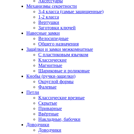
Аксессуары
Механизмы секретности
3-4 класса (самые защищенные)
1-2 класса
Вертушки
Заготовки ключей
Навесные замки
Велосипедные
Общего назначения
Защёлки и замки межкомнатные
С пластиковым язычком
Классические
Магнитные
Шариковые и роликовые
Кнобы (ручки-защелки)
Округлой формы
Фалевые
Петли
Классические врезные
Скрытые
Приварные
Ввёртные
Накладные, бабочки
Доводчики
Доводчики