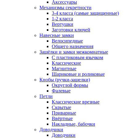
Аксессуары
Механизмы секретности
3-4 класса (самые защищенные)
1-2 класса
Вертушки
Заготовки ключей
Навесные замки
Велосипедные
Общего назначения
Защёлки и замки межкомнатные
С пластиковым язычком
Классические
Магнитные
Шариковые и роликовые
Кнобы (ручки-защелки)
Округлой формы
Фалевые
Петли
Классические врезные
Скрытые
Приварные
Ввёртные
Накладные, бабочки
Доводчики
Доводчики