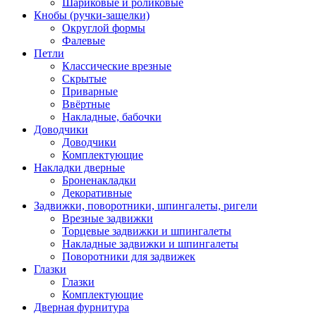
Шариковые и роликовые
Кнобы (ручки-защелки)
Округлой формы
Фалевые
Петли
Классические врезные
Скрытые
Приварные
Ввёртные
Накладные, бабочки
Доводчики
Доводчики
Комплектующие
Накладки дверные
Броненакладки
Декоративные
Задвижки, поворотники, шпингалеты, ригели
Врезные задвижки
Торцевые задвижки и шпингалеты
Накладные задвижки и шпингалеты
Поворотники для задвижек
Глазки
Глазки
Комплектующие
Дверная фурнитура