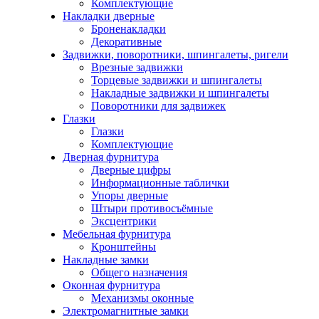
Комплектующие
Накладки дверные
Броненакладки
Декоративные
Задвижки, поворотники, шпингалеты, ригели
Врезные задвижки
Торцевые задвижки и шпингалеты
Накладные задвижки и шпингалеты
Поворотники для задвижек
Глазки
Глазки
Комплектующие
Дверная фурнитура
Дверные цифры
Информационные таблички
Упоры дверные
Штыри противосъёмные
Эксцентрики
Мебельная фурнитура
Кронштейны
Накладные замки
Общего назначения
Оконная фурнитура
Механизмы оконные
Электромагнитные замки