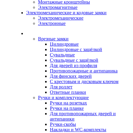
Монтажные кронштейны
Электромагнитные
Электромеханические и кодовые замки
Электромеханические
Электронные
Каталог
Врезные замки
Цилиндровые
Цилиндровые с защёлкой
Сувальдные
Сувальдные с защёлкой
Для дверей из профиля
Противопожарные и антипаника
Для финских дверей
С крестовым и дисковым ключом
Для роллет
Ответные планки
Ручки и комплектующие
Ручки на розетках
Ручки на планке
Для противопожарных дверей и
антипаники
Ручки-скобы
Накладки и WC-комплекты