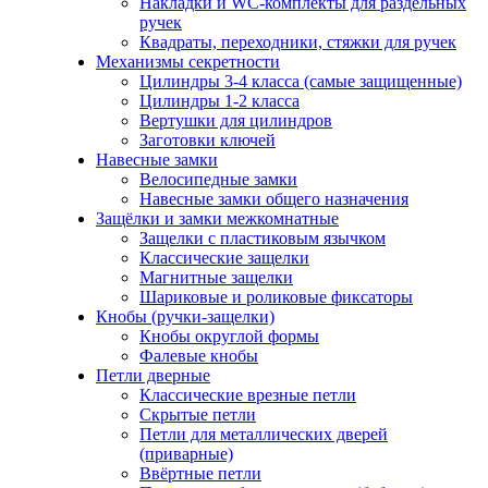
Накладки и WC-комплекты для раздельных
ручек
Квадраты, переходники, стяжки для ручек
Механизмы секретности
Цилиндры 3-4 класса (самые защищенные)
Цилиндры 1-2 класса
Вертушки для цилиндров
Заготовки ключей
Навесные замки
Велосипедные замки
Навесные замки общего назначения
Защёлки и замки межкомнатные
Защелки с пластиковым язычком
Классические защелки
Магнитные защелки
Шариковые и роликовые фиксаторы
Кнобы (ручки-защелки)
Кнобы округлой формы
Фалевые кнобы
Петли дверные
Классические врезные петли
Скрытые петли
Петли для металлических дверей
(приварные)
Ввёртные петли