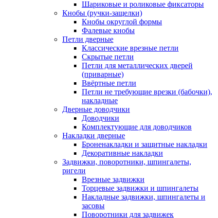
Шариковые и роликовые фиксаторы
Кнобы (ручки-защелки)
Кнобы округлой формы
Фалевые кнобы
Петли дверные
Классические врезные петли
Скрытые петли
Петли для металлических дверей
(приварные)
Ввёртные петли
Петли не требующие врезки (бабочки),
накладные
Дверные доводчики
Доводчики
Комплектующие для доводчиков
Накладки дверные
Броненакладки и защитные накладки
Декоративные накладки
Задвижки, поворотники, шпингалеты,
ригели
Врезные задвижки
Торцевые задвижки и шпингалеты
Накладные задвижки, шпингалеты и
засовы
Поворотники для задвижек