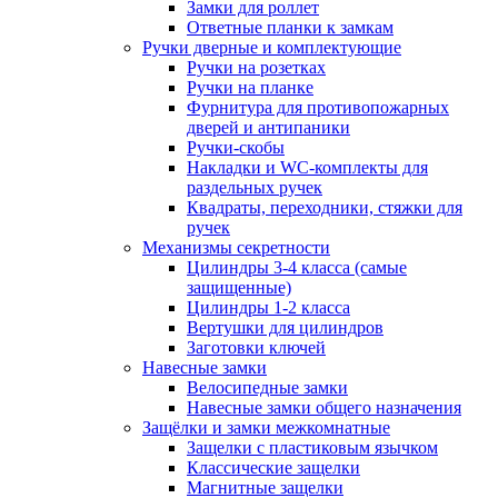
Замки для роллет
Ответные планки к замкам
Ручки дверные и комплектующие
Ручки на розетках
Ручки на планке
Фурнитура для противопожарных
дверей и антипаники
Ручки-скобы
Накладки и WC-комплекты для
раздельных ручек
Квадраты, переходники, стяжки для
ручек
Механизмы секретности
Цилиндры 3-4 класса (самые
защищенные)
Цилиндры 1-2 класса
Вертушки для цилиндров
Заготовки ключей
Навесные замки
Велосипедные замки
Навесные замки общего назначения
Защёлки и замки межкомнатные
Защелки с пластиковым язычком
Классические защелки
Магнитные защелки