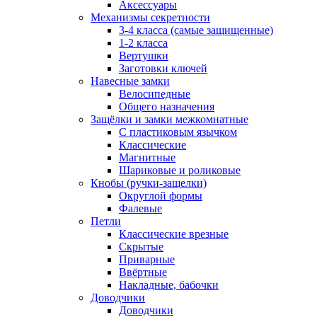
Аксессуары
Механизмы секретности
3-4 класса (самые защищенные)
1-2 класса
Вертушки
Заготовки ключей
Навесные замки
Велосипедные
Общего назначения
Защёлки и замки межкомнатные
С пластиковым язычком
Классические
Магнитные
Шариковые и роликовые
Кнобы (ручки-защелки)
Округлой формы
Фалевые
Петли
Классические врезные
Скрытые
Приварные
Ввёртные
Накладные, бабочки
Доводчики
Доводчики