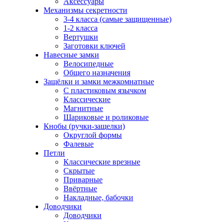
Аксессуары
Механизмы секретности
3-4 класса (самые защищенные)
1-2 класса
Вертушки
Заготовки ключей
Навесные замки
Велосипедные
Общего назначения
Защёлки и замки межкомнатные
С пластиковым язычком
Классические
Магнитные
Шариковые и роликовые
Кнобы (ручки-защелки)
Округлой формы
Фалевые
Петли
Классические врезные
Скрытые
Приварные
Ввёртные
Накладные, бабочки
Доводчики
Доводчики