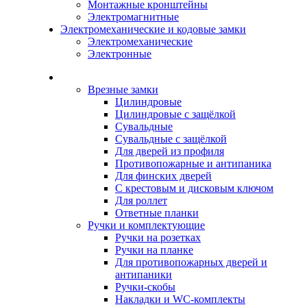
Монтажные кронштейны
Электромагнитные
Электромеханические и кодовые замки
Электромеханические
Электронные
Каталог
Врезные замки
Цилиндровые
Цилиндровые с защёлкой
Сувальдные
Сувальдные с защёлкой
Для дверей из профиля
Противопожарные и антипаника
Для финских дверей
С крестовым и дисковым ключом
Для роллет
Ответные планки
Ручки и комплектующие
Ручки на розетках
Ручки на планке
Для противопожарных дверей и
антипаники
Ручки-скобы
Накладки и WC-комплекты