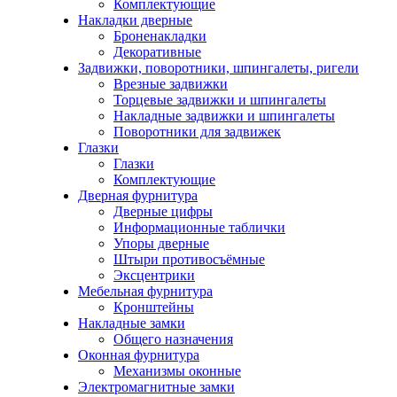
Комплектующие
Накладки дверные
Броненакладки
Декоративные
Задвижки, поворотники, шпингалеты, ригели
Врезные задвижки
Торцевые задвижки и шпингалеты
Накладные задвижки и шпингалеты
Поворотники для задвижек
Глазки
Глазки
Комплектующие
Дверная фурнитура
Дверные цифры
Информационные таблички
Упоры дверные
Штыри противосъёмные
Эксцентрики
Мебельная фурнитура
Кронштейны
Накладные замки
Общего назначения
Оконная фурнитура
Механизмы оконные
Электромагнитные замки