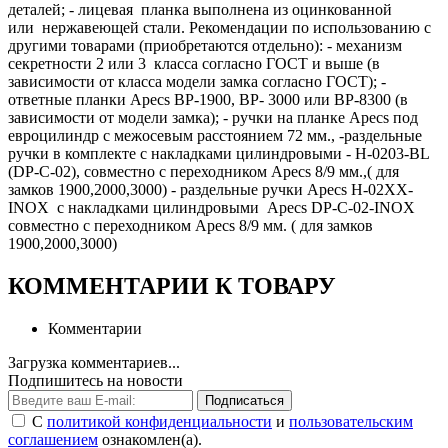
деталей; - лицевая планка выполнена из оцинкованной
или нержавеющей стали. Рекомендации по использованию с
другими товарами (приобретаются отдельно): - механизм
секретности 2 или 3 класса согласно ГОСТ и выше (в
зависимости от класса модели замка согласно ГОСТ); -
ответные планки Apecs BP-1900, BP- 3000 или BP-8300 (в
зависимости от модели замка); - ручки на планке Apecs под
евроцилиндр с межосевым расстоянием 72 мм., -раздельные
ручки в комплекте с накладками цилиндровыми - H-0203-BL
(DP-C-02), совместно с переходником Apecs 8/9 мм.,( для
замков 1900,2000,3000) - раздельные ручки Apecs H-02XX-
INOX с накладками цилиндровыми Apecs DP-C-02-INOX
совместно с переходником Apecs 8/9 мм. ( для замков
1900,2000,3000)
КОММЕНТАРИИ К ТОВАРУ
Комментарии
Загрузка комментариев...
Подпишитесь на новости
Подписаться
С
политикой конфиденциальности
и
пользовательским
соглашением
ознакомлен(а).