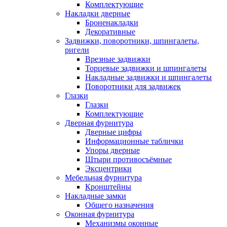
Комплектующие
Накладки дверные
Броненакладки
Декоративные
Задвижки, поворотники, шпингалеты,
ригели
Врезные задвижки
Торцевые задвижки и шпингалеты
Накладные задвижки и шпингалеты
Поворотники для задвижек
Глазки
Глазки
Комплектующие
Дверная фурнитура
Дверные цифры
Информационные таблички
Упоры дверные
Штыри противосъёмные
Эксцентрики
Мебельная фурнитура
Кронштейны
Накладные замки
Общего назначения
Оконная фурнитура
Механизмы оконные