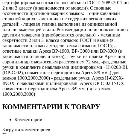
сертифицированы согласно российского ГОСТ 5089-2011 по
2 или 3 классу (в зависимости от модели). Основные
особенности противопожарных замков: - оцинкованный
стальной корпус; - механика не содержит легкоплавких
деталей; - лицевая планка выполнена из оцинкованной
или нержавеющей стали. Рекомендации по использованию с
другими товарами (приобретаются отдельно): - механизм
секретности 2 или 3 класса согласно ГОСТ и выше (в
зависимости от класса модели замка согласно ГОСТ); -
ответные планки Apecs BP-1900, BP- 3000 или BP-8300 (в
зависимости от модели замка); - ручки на планке Apecs под
евроцилиндр с межосевым расстоянием 72 мм., -раздельные
ручки в комплекте с накладками цилиндровыми - H-0203-BL
(DP-C-02), совместно с переходником Apecs 8/9 мм.,( для
замков 1900,2000,3000) - раздельные ручки Apecs H-02XX-
INOX с накладками цилиндровыми Apecs DP-C-02-INOX
совместно с переходником Apecs 8/9 мм. ( для замков
1900,2000,3000)
КОММЕНТАРИИ К ТОВАРУ
Комментарии
Загрузка комментариев...