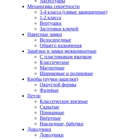
Аксессуары
Механизмы секретности
3-4 класса (самые защищенные)
1-2 класса
Вертушки
Заготовки ключей
Навесные замки
Велосипедные
Общего назначения
Защёлки и замки межкомнатные
С пластиковым язычком
Классические
Магнитные
Шариковые и роликовые
Кнобы (ручки-защелки)
Округлой формы
Фалевые
Петли
Классические врезные
Скрытые
Приварные
Ввёртные
Накладные, бабочки
Доводчики
Доводчики