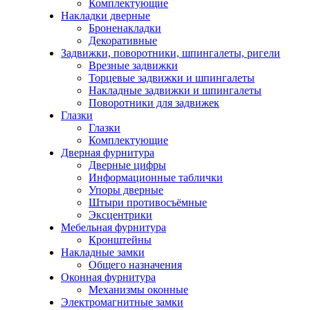
Комплектующие
Накладки дверные
Броненакладки
Декоративные
Задвижки, поворотники, шпингалеты, ригели
Врезные задвижки
Торцевые задвижки и шпингалеты
Накладные задвижки и шпингалеты
Поворотники для задвижек
Глазки
Глазки
Комплектующие
Дверная фурнитура
Дверные цифры
Информационные таблички
Упоры дверные
Штыри противосъёмные
Эксцентрики
Мебельная фурнитура
Кронштейны
Накладные замки
Общего назначения
Оконная фурнитура
Механизмы оконные
Электромагнитные замки