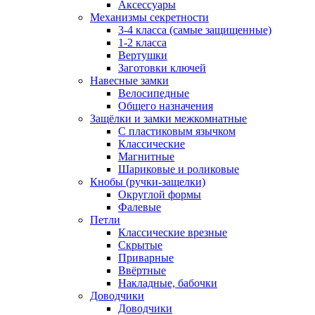
Аксессуары
Механизмы секретности
3-4 класса (самые защищенные)
1-2 класса
Вертушки
Заготовки ключей
Навесные замки
Велосипедные
Общего назначения
Защёлки и замки межкомнатные
С пластиковым язычком
Классические
Магнитные
Шариковые и роликовые
Кнобы (ручки-защелки)
Округлой формы
Фалевые
Петли
Классические врезные
Скрытые
Приварные
Ввёртные
Накладные, бабочки
Доводчики
Доводчики