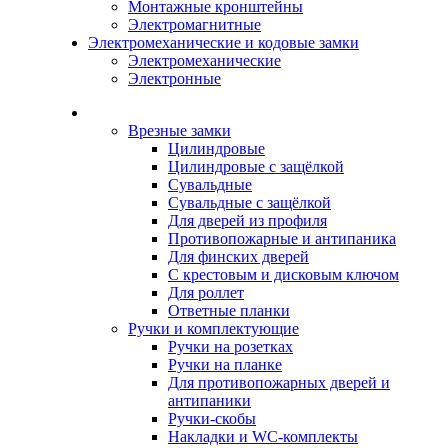
Монтажные кронштейны
Электромагнитные
Электромеханические и кодовые замки
Электромеханические
Электронные
Каталог
Врезные замки
Цилиндровые
Цилиндровые с защёлкой
Сувальдные
Сувальдные с защёлкой
Для дверей из профиля
Противопожарные и антипаника
Для финских дверей
С крестовым и дисковым ключом
Для роллет
Ответные планки
Ручки и комплектующие
Ручки на розетках
Ручки на планке
Для противопожарных дверей и
антипаники
Ручки-скобы
Накладки и WC-комплекты