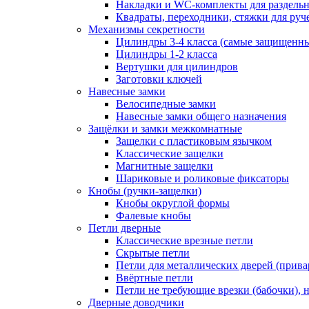
Накладки и WC-комплекты для раздель
Квадраты, переходники, стяжки для руч
Механизмы секретности
Цилиндры 3-4 класса (самые защищенн
Цилиндры 1-2 класса
Вертушки для цилиндров
Заготовки ключей
Навесные замки
Велосипедные замки
Навесные замки общего назначения
Защёлки и замки межкомнатные
Защелки с пластиковым язычком
Классические защелки
Магнитные защелки
Шариковые и роликовые фиксаторы
Кнобы (ручки-защелки)
Кнобы округлой формы
Фалевые кнобы
Петли дверные
Классические врезные петли
Скрытые петли
Петли для металлических дверей (прив
Ввёртные петли
Петли не требующие врезки (бабочки), 
Дверные доводчики