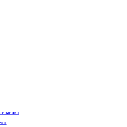
нтипаники
чек