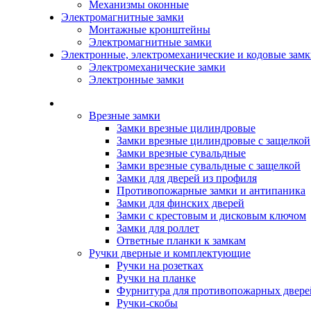
Механизмы оконные
Электромагнитные замки
Монтажные кронштейны
Электромагнитные замки
Электронные, электромеханические и кодовые зам
Электромеханические замки
Электронные замки
Каталог
Врезные замки
Замки врезные цилиндровые
Замки врезные цилиндровые с защелкой
Замки врезные сувальдные
Замки врезные сувальдные с защелкой
Замки для дверей из профиля
Противопожарные замки и антипаника
Замки для финских дверей
Замки с крестовым и дисковым ключом
Замки для роллет
Ответные планки к замкам
Ручки дверные и комплектующие
Ручки на розетках
Ручки на планке
Фурнитура для противопожарных двере
Ручки-скобы