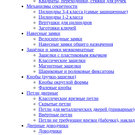
Квадраты, переходники, стяжки для ручек
Механизмы секретности
Цилиндры 3-4 класса (самые защищенные)
Цилиндры 1-2 класса
Вертушки для цилиндров
Заготовки ключей
Навесные замки
Велосипедные замки
Навесные замки общего назначения
Защёлки и замки межкомнатные
Защелки с пластиковым язычком
Классические защелки
Магнитные защелки
Шариковые и роликовые фиксаторы
Кнобы (ручки-защелки)
Кнобы округлой формы
Фалевые кнобы
Петли дверные
Классические врезные петли
Скрытые петли
Петли для металлических дверей (приварные)
Ввёртные петли
Петли не требующие врезки (бабочки), накла
Дверные доводчики
Доводчики