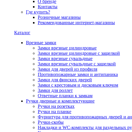
О бренде
Контакты
Где купить?
Розничные магазины
Рекомендованные интернет-магазины
Каталог
Врезные замки
Замки врезные цилиндровые
Замки врезные цилиндровые с защелкой
Замки врезные сувальдные
Замки врезные сувальдные с защелкой
Замки для дверей из профиля
Противопожарные замки и антипаника
Замки для финских дверей
Замки с крестовым и дисковым ключом
Замки для роллет
Ответные планки к замкам
Ручки дверные и комплектующие
Ручки на розетках
Ручки на планке
Фурнитура для противопожарных дверей и а
Ручки-скобы
Накладки и WC-комплекты для раздельных ру