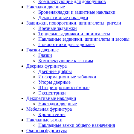
Комплектующие для доводчиков
Накладки дверные
Броненакладки и защитные накладки
Декоративные накладки
Задвижки, поворотники, шпингалеты, ригели
Врезные задвижки
Торцевые задвижки и шпингалеты
Накладные задвижки, шпингалеты и засовы
Поворотники для задвижек
Глазки дверные
Глазки
Комплектующие к глазкам
Дверная фурнитура
Дверные цифры
Информационные таблички
Упоры дверные
Штыри противосъёмные
Эксцентрики
Декоративные накладки
Накладки дверные
Мебельная фурнитура
Кронштейны
Накладные замки
Накладные замки общего назначения
Оконная фурнитура