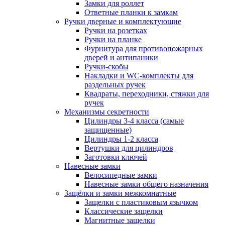
Замки для роллет
Ответные планки к замкам
Ручки дверные и комплектующие
Ручки на розетках
Ручки на планке
Фурнитура для противопожарных
дверей и антипаники
Ручки-скобы
Накладки и WC-комплекты для
раздельных ручек
Квадраты, переходники, стяжки для
ручек
Механизмы секретности
Цилиндры 3-4 класса (самые
защищенные)
Цилиндры 1-2 класса
Вертушки для цилиндров
Заготовки ключей
Навесные замки
Велосипедные замки
Навесные замки общего назначения
Защёлки и замки межкомнатные
Защелки с пластиковым язычком
Классические защелки
Магнитные защелки