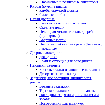
Шариковые и роликовые фиксаторы
Кнобы (ручки-защелки)
Кнобы округлой формы
Фалевые кнобы
Петли дверные
Классические врезные петли
Скрытые петли
Петли для металлических дверей
(приварные)
Ввёртные петли
Петли не требующие врезки (бабочки),
накладные
Дверные доводчики
Доводчики
Комплектующие для доводчиков
Накладки дверные
Броненакладки и защитные накладки
Декоративные накладки
Задвижки, поворотники, шпингалеты,
ригели
Врезные задвижки
Торцевые задвижки и шпингалеты
Накладные задвижки, шпингалеты и
засовы
Поворотники для задвижек