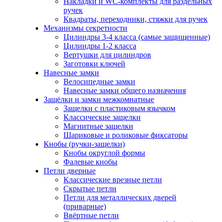
Накладки и WC-комплекты для раздельных
ручек
Квадраты, переходники, стяжки для ручек
Механизмы секретности
Цилиндры 3-4 класса (самые защищенные)
Цилиндры 1-2 класса
Вертушки для цилиндров
Заготовки ключей
Навесные замки
Велосипедные замки
Навесные замки общего назначения
Защёлки и замки межкомнатные
Защелки с пластиковым язычком
Классические защелки
Магнитные защелки
Шариковые и роликовые фиксаторы
Кнобы (ручки-защелки)
Кнобы округлой формы
Фалевые кнобы
Петли дверные
Классические врезные петли
Скрытые петли
Петли для металлических дверей
(приварные)
Ввёртные петли