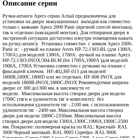
Описание серии
Ручки-штанги Apecs серии Actual предназначены для
установки на двери эвакуационных выходов как совместно
только с замками Apecs 2000 Panic (врезной способ монтажа),
так и отдельно (накладной монтаж). Для отпирания двери в
экстренной ситуации достаточно изнутри помещения нажать
на ручку-штангу. Установка совместно с замком Apecs 2000-
Panic и: - ручкой на планке Avers HP-72.1303-BL (для 1300A,
1700A) для моделей 1300A, 1700A. -ручкой на планке Apecs
HP-72.1303-INOX/304-BLM (for 1700A,1900A )для моделей
1900A, 1700A Установка совместно с ручками на планке с
фиксацией ключом: HF-402,HF-013 для моделей
1800В,1800С,1800D или же отдельно. HF-008 INOX для
моделей 1800В-INOX,1800С-INOX Рекомендуемая ширина
двери: от 300 до1300 мм. в завсимости от
модели. Максимальная высота створки двери для модели
1700С (тяги и удлинитель тяг в комплекте): без
использования удлинителя тяг - 2100 мм. с использованием
удлинителя тяг - 2400 мм. Максимальная высота створки
двери для модели 1800С-2350мм. Максимальная высота
створки двери для модели 1300А,1300С,1900А,1900С-2500
мм. Покрытие: полимерная краска по RAL: Красный- RAL
3000 Черный матовый- RAL 9005 Серебро- RAL 9006
Гарантия: Серия 1300-2 года Серия 1700- 1 год. Серия 1800- 3