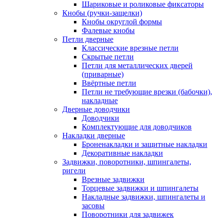
Шариковые и роликовые фиксаторы
Кнобы (ручки-защелки)
Кнобы округлой формы
Фалевые кнобы
Петли дверные
Классические врезные петли
Скрытые петли
Петли для металлических дверей
(приварные)
Ввёртные петли
Петли не требующие врезки (бабочки),
накладные
Дверные доводчики
Доводчики
Комплектующие для доводчиков
Накладки дверные
Броненакладки и защитные накладки
Декоративные накладки
Задвижки, поворотники, шпингалеты,
ригели
Врезные задвижки
Торцевые задвижки и шпингалеты
Накладные задвижки, шпингалеты и
засовы
Поворотники для задвижек