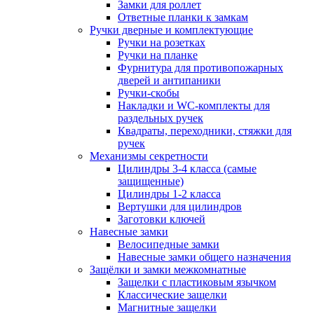
Замки для роллет
Ответные планки к замкам
Ручки дверные и комплектующие
Ручки на розетках
Ручки на планке
Фурнитура для противопожарных
дверей и антипаники
Ручки-скобы
Накладки и WC-комплекты для
раздельных ручек
Квадраты, переходники, стяжки для
ручек
Механизмы секретности
Цилиндры 3-4 класса (самые
защищенные)
Цилиндры 1-2 класса
Вертушки для цилиндров
Заготовки ключей
Навесные замки
Велосипедные замки
Навесные замки общего назначения
Защёлки и замки межкомнатные
Защелки с пластиковым язычком
Классические защелки
Магнитные защелки