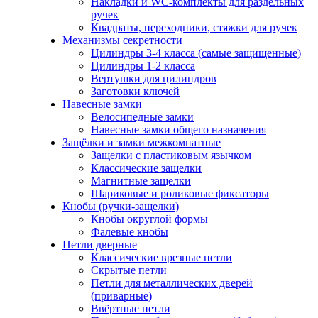
Накладки и WC-комплекты для раздельных
ручек
Квадраты, переходники, стяжки для ручек
Механизмы секретности
Цилиндры 3-4 класса (самые защищенные)
Цилиндры 1-2 класса
Вертушки для цилиндров
Заготовки ключей
Навесные замки
Велосипедные замки
Навесные замки общего назначения
Защёлки и замки межкомнатные
Защелки с пластиковым язычком
Классические защелки
Магнитные защелки
Шариковые и роликовые фиксаторы
Кнобы (ручки-защелки)
Кнобы округлой формы
Фалевые кнобы
Петли дверные
Классические врезные петли
Скрытые петли
Петли для металлических дверей
(приварные)
Ввёртные петли