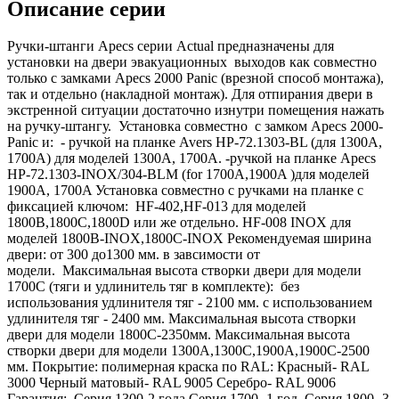
Описание серии
Ручки-штанги Apecs серии Actual предназначены для
установки на двери эвакуационных выходов как совместно
только с замками Apecs 2000 Panic (врезной способ монтажа),
так и отдельно (накладной монтаж). Для отпирания двери в
экстренной ситуации достаточно изнутри помещения нажать
на ручку-штангу. Установка совместно с замком Apecs 2000-
Panic и: - ручкой на планке Avers HP-72.1303-BL (для 1300A,
1700A) для моделей 1300A, 1700A. -ручкой на планке Apecs
HP-72.1303-INOX/304-BLM (for 1700A,1900A )для моделей
1900A, 1700A Установка совместно с ручками на планке с
фиксацией ключом: HF-402,HF-013 для моделей
1800В,1800С,1800D или же отдельно. HF-008 INOX для
моделей 1800В-INOX,1800С-INOX Рекомендуемая ширина
двери: от 300 до1300 мм. в завсимости от
модели. Максимальная высота створки двери для модели
1700С (тяги и удлинитель тяг в комплекте): без
использования удлинителя тяг - 2100 мм. с использованием
удлинителя тяг - 2400 мм. Максимальная высота створки
двери для модели 1800С-2350мм. Максимальная высота
створки двери для модели 1300А,1300С,1900А,1900С-2500
мм. Покрытие: полимерная краска по RAL: Красный- RAL
3000 Черный матовый- RAL 9005 Серебро- RAL 9006
Гарантия: Серия 1300-2 года Серия 1700- 1 год. Серия 1800- 3