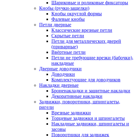
Шариковые и роликовые фиксаторы
Кнобы (ручки-защелки)
Кнобы округлой формы
Фалевые кнобы
Петли дверные
Классические врезные петли
Скрытые петли
Петли для металлических дверей
(приварные)
Ввёртные петли
Петли не требующие врезки (бабочки),
накладные
Дверные доводчики
Доводчики
Комплектующие для доводчиков
Накладки дверные
Броненакладки и защитные накладки
Декоративные накладки
Задвижки, поворотники, шпингалеты,
ригели
Врезные задвижки
Торцевые задвижки и шпингалеты
Накладные задвижки, шпингалеты и
засовы
Поворотники для задвижек