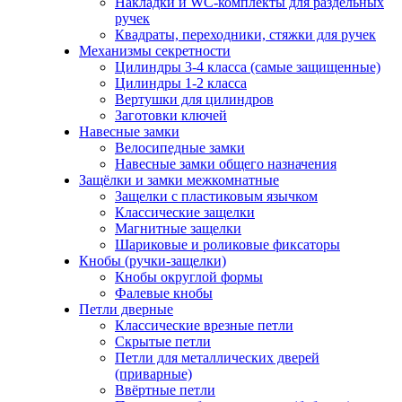
Накладки и WC-комплекты для раздельных
ручек
Квадраты, переходники, стяжки для ручек
Механизмы секретности
Цилиндры 3-4 класса (самые защищенные)
Цилиндры 1-2 класса
Вертушки для цилиндров
Заготовки ключей
Навесные замки
Велосипедные замки
Навесные замки общего назначения
Защёлки и замки межкомнатные
Защелки с пластиковым язычком
Классические защелки
Магнитные защелки
Шариковые и роликовые фиксаторы
Кнобы (ручки-защелки)
Кнобы округлой формы
Фалевые кнобы
Петли дверные
Классические врезные петли
Скрытые петли
Петли для металлических дверей
(приварные)
Ввёртные петли