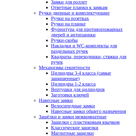
Замки для роллет
Ответные планки к замкам
Ручки дверные и комплектующие
Ручки на розетках
Ручки на планке
Фурнитура для противопожарных
дверей и антипаники
Ручки-скобы
Накладки и WC-комплекты для
раздельных ручек
Квадраты, переходники, стяжки для
ручек
Механизмы секретности
Цилиндры 3-4 класса (самые
защищенные)
Цилиндры 1-2 класса
Вертушки для цилиндров
Заготовки ключей
Навесные замки
Велосипедные замки
Навесные замки общего назначения
Защёлки и замки межкомнатные
Защелки с пластиковым язычком
Классические защелки
Магнитные защелки