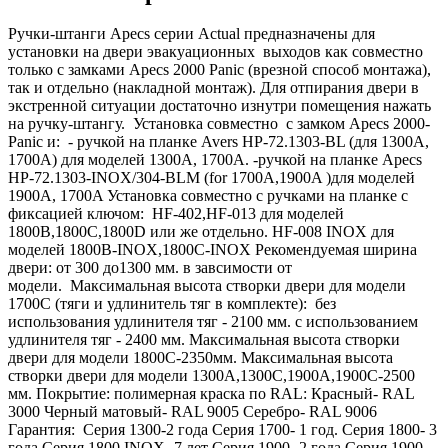
Ручки-штанги Apecs серии Actual предназначены для
установки на двери эвакуационных выходов как совместно
только с замками Apecs 2000 Panic (врезной способ монтажа),
так и отдельно (накладной монтаж). Для отпирания двери в
экстренной ситуации достаточно изнутри помещения нажать
на ручку-штангу. Установка совместно с замком Apecs 2000-
Panic и: - ручкой на планке Avers HP-72.1303-BL (для 1300A,
1700A) для моделей 1300A, 1700A. -ручкой на планке Apecs
HP-72.1303-INOX/304-BLM (for 1700A,1900A )для моделей
1900A, 1700A Установка совместно с ручками на планке с
фиксацией ключом: HF-402,HF-013 для моделей
1800В,1800С,1800D или же отдельно. HF-008 INOX для
моделей 1800В-INOX,1800С-INOX Рекомендуемая ширина
двери: от 300 до1300 мм. в завсимости от
модели. Максимальная высота створки двери для модели
1700С (тяги и удлинитель тяг в комплекте): без
использования удлинителя тяг - 2100 мм. с использованием
удлинителя тяг - 2400 мм. Максимальная высота створки
двери для модели 1800С-2350мм. Максимальная высота
створки двери для модели 1300А,1300С,1900А,1900С-2500
мм. Покрытие: полимерная краска по RAL: Красный- RAL
3000 Черный матовый- RAL 9005 Серебро- RAL 9006
Гарантия: Серия 1300-2 года Серия 1700- 1 год. Серия 1800- 3
года Серия 1800 INOX- 7 лет Серия 1900- 2 года Серия 1900