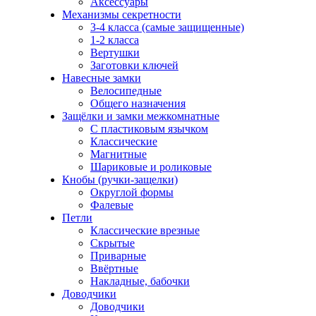
Аксессуары
Механизмы секретности
3-4 класса (самые защищенные)
1-2 класса
Вертушки
Заготовки ключей
Навесные замки
Велосипедные
Общего назначения
Защёлки и замки межкомнатные
С пластиковым язычком
Классические
Магнитные
Шариковые и роликовые
Кнобы (ручки-защелки)
Округлой формы
Фалевые
Петли
Классические врезные
Скрытые
Приварные
Ввёртные
Накладные, бабочки
Доводчики
Доводчики