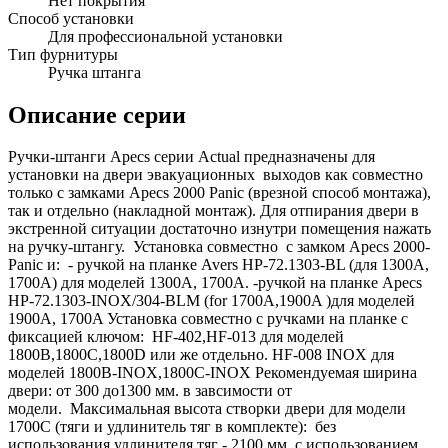
Нет покрытия
Способ установки
Для профессиональной установки
Тип фурнитуры
Ручка штанга
Описание серии
Ручки-штанги Apecs серии Actual предназначены для
установки на двери эвакуационных выходов как совместно
только с замками Apecs 2000 Panic (врезной способ монтажа),
так и отдельно (накладной монтаж). Для отпирания двери в
экстренной ситуации достаточно изнутри помещения нажать
на ручку-штангу. Установка совместно с замком Apecs 2000-
Panic и: - ручкой на планке Avers HP-72.1303-BL (для 1300A,
1700A) для моделей 1300A, 1700A. -ручкой на планке Apecs
HP-72.1303-INOX/304-BLM (for 1700A,1900A )для моделей
1900A, 1700A Установка совместно с ручками на планке с
фиксацией ключом: HF-402,HF-013 для моделей
1800В,1800С,1800D или же отдельно. HF-008 INOX для
моделей 1800В-INOX,1800С-INOX Рекомендуемая ширина
двери: от 300 до1300 мм. в завсимости от
модели. Максимальная высота створки двери для модели
1700С (тяги и удлинитель тяг в комплекте): без
использования удлинителя тяг - 2100 мм. с использованием