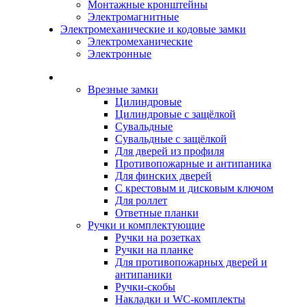
Монтажные кронштейны
Электромагнитные
Электромеханические и кодовые замки
Электромеханические
Электронные
Каталог
Врезные замки
Цилиндровые
Цилиндровые с защёлкой
Сувальдные
Сувальдные с защёлкой
Для дверей из профиля
Противопожарные и антипаника
Для финских дверей
С крестовым и дисковым ключом
Для роллет
Ответные планки
Ручки и комплектующие
Ручки на розетках
Ручки на планке
Для противопожарных дверей и
антипаники
Ручки-скобы
Накладки и WC-комплекты