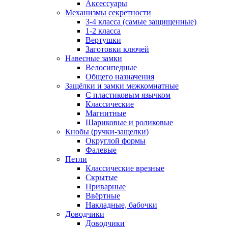
Аксессуары
Механизмы секретности
3-4 класса (самые защищенные)
1-2 класса
Вертушки
Заготовки ключей
Навесные замки
Велосипедные
Общего назначения
Защёлки и замки межкомнатные
С пластиковым язычком
Классические
Магнитные
Шариковые и роликовые
Кнобы (ручки-защелки)
Округлой формы
Фалевые
Петли
Классические врезные
Скрытые
Приварные
Ввёртные
Накладные, бабочки
Доводчики
Доводчики