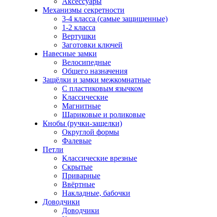
Аксессуары
Механизмы секретности
3-4 класса (самые защищенные)
1-2 класса
Вертушки
Заготовки ключей
Навесные замки
Велосипедные
Общего назначения
Защёлки и замки межкомнатные
С пластиковым язычком
Классические
Магнитные
Шариковые и роликовые
Кнобы (ручки-защелки)
Округлой формы
Фалевые
Петли
Классические врезные
Скрытые
Приварные
Ввёртные
Накладные, бабочки
Доводчики
Доводчики