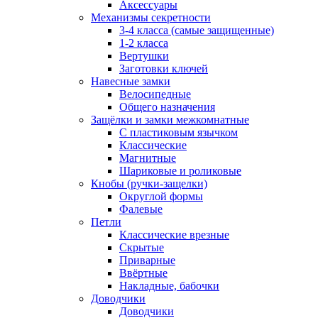
Аксессуары
Механизмы секретности
3-4 класса (самые защищенные)
1-2 класса
Вертушки
Заготовки ключей
Навесные замки
Велосипедные
Общего назначения
Защёлки и замки межкомнатные
С пластиковым язычком
Классические
Магнитные
Шариковые и роликовые
Кнобы (ручки-защелки)
Округлой формы
Фалевые
Петли
Классические врезные
Скрытые
Приварные
Ввёртные
Накладные, бабочки
Доводчики
Доводчики