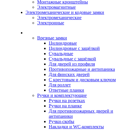
Монтажные кронштейны
Электромагнитные
Электромеханические и кодовые замки
Электромеханические
Электронные
Каталог
Врезные замки
Цилиндровые
Цилиндровые с защёлкой
Сувальдные
Сувальдные с защёлкой
Для дверей из профиля
Противопожарные и антипаника
Для финских дверей
С крестовым и дисковым ключом
Для роллет
Ответные планки
Ручки и комплектующие
Ручки на розетках
Ручки на планке
Для противопожарных дверей и
антипаники
Ручки-скобы
Накладки и WC-комплекты