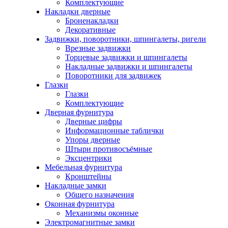
Комплектующие
Накладки дверные
Броненакладки
Декоративные
Задвижки, поворотники, шпингалеты, ригели
Врезные задвижки
Торцевые задвижки и шпингалеты
Накладные задвижки и шпингалеты
Поворотники для задвижек
Глазки
Глазки
Комплектующие
Дверная фурнитура
Дверные цифры
Информационные таблички
Упоры дверные
Штыри противосъёмные
Эксцентрики
Мебельная фурнитура
Кронштейны
Накладные замки
Общего назначения
Оконная фурнитура
Механизмы оконные
Электромагнитные замки