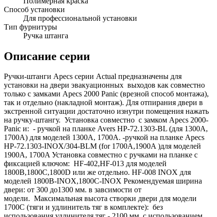
Полимерная краска
Способ установки
Для профессиональной установки
Тип фурнитуры
Ручка штанга
Описание серии
Ручки-штанги Apecs серии Actual предназначены для
установки на двери эвакуационных выходов как совместно
только с замками Apecs 2000 Panic (врезной способ монтажа),
так и отдельно (накладной монтаж). Для отпирания двери в
экстренной ситуации достаточно изнутри помещения нажать
на ручку-штангу. Установка совместно с замком Apecs 2000-
Panic и: - ручкой на планке Avers HP-72.1303-BL (для 1300A,
1700A) для моделей 1300A, 1700A. -ручкой на планке Apecs
HP-72.1303-INOX/304-BLM (for 1700A,1900A )для моделей
1900A, 1700A Установка совместно с ручками на планке с
фиксацией ключом: HF-402,HF-013 для моделей
1800В,1800С,1800D или же отдельно. HF-008 INOX для
моделей 1800В-INOX,1800С-INOX Рекомендуемая ширина
двери: от 300 до1300 мм. в завсимости от
модели. Максимальная высота створки двери для модели
1700С (тяги и удлинитель тяг в комплекте): без
использования удлинителя тяг - 2100 мм. с использованием