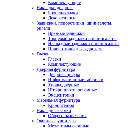
Комплектующие
Накладки дверные
Броненакладки
Декоративные
Задвижки, поворотники, шпингалеты,
ригели
Врезные задвижки
Торцевые задвижки и шпингалеты
Накладные задвижки и шпингалеты
Поворотники для задвижек
Глазки
Глазки
Комплектующие
Дверная фурнитура
Дверные цифры
Информационные таблички
Упоры дверные
Штыри противосъёмные
Эксцентрики
Мебельная фурнитура
Кронштейны
Накладные замки
Общего назначения
Оконная фурнитура
Механизмы оконные