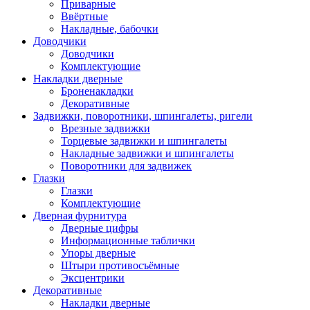
Приварные
Ввёртные
Накладные, бабочки
Доводчики
Доводчики
Комплектующие
Накладки дверные
Броненакладки
Декоративные
Задвижки, поворотники, шпингалеты, ригели
Врезные задвижки
Торцевые задвижки и шпингалеты
Накладные задвижки и шпингалеты
Поворотники для задвижек
Глазки
Глазки
Комплектующие
Дверная фурнитура
Дверные цифры
Информационные таблички
Упоры дверные
Штыри противосъёмные
Эксцентрики
Декоративные
Накладки дверные