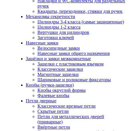
Накладки и WC-комплекты для раздельных
ручек
Квадраты, переходники, стяжки для ручек
Механизмы секретности
Цилиндры 3-4 класса (самые защищенные)
Цилиндры 1-2 класса
Вертушки для цилиндров
Заготовки ключей
Навесные замки
Велосипедные замки
Навесные замки общего назначения
Защёлки и замки межкомнатные
Защелки с пластиковым язычком
Классические защелки
Магнитные защелки
Шариковые и роликовые фиксаторы
Кнобы (ручки-защелки)
Кнобы округлой формы
Фалевые кнобы
Петли дверные
Классические врезные петли
Скрытые петли
Петли для металлических дверей
(приварные)
Ввёртные петли