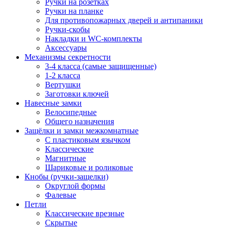
Ручки на розетках
Ручки на планке
Для противопожарных дверей и антипаники
Ручки-скобы
Накладки и WC-комплекты
Аксессуары
Механизмы секретности
3-4 класса (самые защищенные)
1-2 класса
Вертушки
Заготовки ключей
Навесные замки
Велосипедные
Общего назначения
Защёлки и замки межкомнатные
С пластиковым язычком
Классические
Магнитные
Шариковые и роликовые
Кнобы (ручки-защелки)
Округлой формы
Фалевые
Петли
Классические врезные
Скрытые