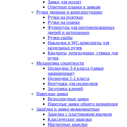
Замки для роллет
Ответные планки к замкам
Ручки дверные и комплектующие
Ручки на розетках
Ручки на планке
Фурнитура для противопожарных
дверей и антипаники
Ручки-скобы
Накладки и WC-комплекты для
раздельных ручек
Квадраты, переходники, стяжки для
ручек
Механизмы секретности
Цилиндры 3-4 класса (самые
защищенные)
Цилиндры 1-2 класса
Вертушки для цилиндров
Заготовки ключей
Навесные замки
Велосипедные замки
Навесные замки общего назначения
Защёлки и замки межкомнатные
Защелки с пластиковым язычком
Классические защелки
Магнитные защелки