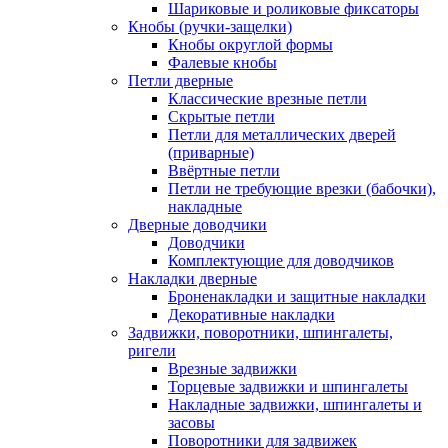
Шариковые и роликовые фиксаторы
Кнобы (ручки-защелки)
Кнобы округлой формы
Фалевые кнобы
Петли дверные
Классические врезные петли
Скрытые петли
Петли для металлических дверей
(приварные)
Ввёртные петли
Петли не требующие врезки (бабочки),
накладные
Дверные доводчики
Доводчики
Комплектующие для доводчиков
Накладки дверные
Броненакладки и защитные накладки
Декоративные накладки
Задвижки, поворотники, шпингалеты,
ригели
Врезные задвижки
Торцевые задвижки и шпингалеты
Накладные задвижки, шпингалеты и
засовы
Поворотники для задвижек