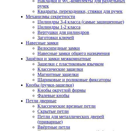
Накладки и WC-комплекты для раздельных
ручек
Квадраты, переходники, стяжки для ручек
Механизмы секретности
Цилиндры 3-4 класса (самые защищенные)
Цилиндры 1-2 класса
Вертушки для цилиндров
Заготовки ключей
Навесные замки
Велосипедные замки
Навесные замки общего назначения
Защёлки и замки межкомнатные
Защелки с пластиковым язычком
Классические защелки
Магнитные защелки
Шариковые и роликовые фиксаторы
Кнобы (ручки-защелки)
Кнобы округлой формы
Фалевые кнобы
Петли дверные
Классические врезные петли
Скрытые петли
Петли для металлических дверей
(приварные)
Ввёртные петли