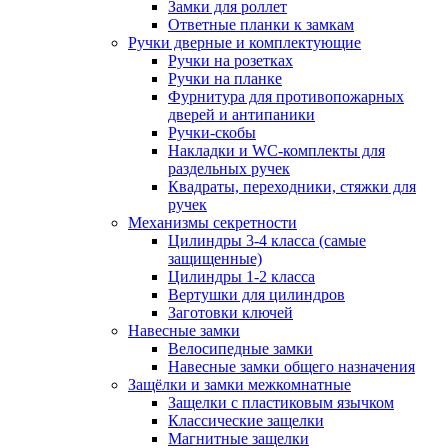
Замки для роллет
Ответные планки к замкам
Ручки дверные и комплектующие
Ручки на розетках
Ручки на планке
Фурнитура для противопожарных
дверей и антипаники
Ручки-скобы
Накладки и WC-комплекты для
раздельных ручек
Квадраты, переходники, стяжки для
ручек
Механизмы секретности
Цилиндры 3-4 класса (самые
защищенные)
Цилиндры 1-2 класса
Вертушки для цилиндров
Заготовки ключей
Навесные замки
Велосипедные замки
Навесные замки общего назначения
Защёлки и замки межкомнатные
Защелки с пластиковым язычком
Классические защелки
Магнитные защелки