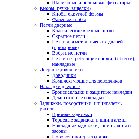
Шариковые и роликовые фиксаторы
Кнобы (ручки-защелки)
Кнобы округлой формы
Фалевые кнобы
Петли дверные
Классические врезные петли
Скрытые петли
Петли для металлических дверей
(приварные)
Ввёртные петли
Петли не требующие врезки (бабочки),
накладные
Дверные доводчики
Доводчики
Комплектующие для доводчиков
Накладки дверные
Броненакладки и защитные накладки
Декоративные накладки
Задвижки, поворотники, шпингалеты,
ригели
Врезные задвижки
Торцевые задвижки и шпингалеты
Накладные задвижки, шпингалеты и
засовы
Поворотники для задвижек