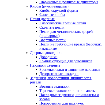
Шариковые и роликовые фиксаторы
Кнобы (ручки-защелки)
Кнобы округлой формы
Фалевые кнобы
Петли дверные
Классические врезные петли
Скрытые петли
Петли для металлических дверей
(приварные)
Ввёртные петли
Петли не требующие врезки (бабочки),
накладные
Дверные доводчики
Доводчики
Комплектующие для доводчиков
Накладки дверные
Броненакладки и защитные накладки
Декоративные накладки
Задвижки, поворотники, шпингалеты,
ригели
Врезные задвижки
Торцевые задвижки и шпингалеты
Накладные задвижки, шпингалеты и
засовы
Поворотники для задвижек