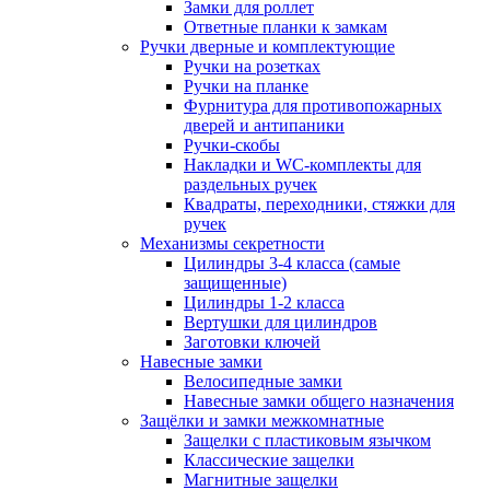
Замки для роллет
Ответные планки к замкам
Ручки дверные и комплектующие
Ручки на розетках
Ручки на планке
Фурнитура для противопожарных
дверей и антипаники
Ручки-скобы
Накладки и WC-комплекты для
раздельных ручек
Квадраты, переходники, стяжки для
ручек
Механизмы секретности
Цилиндры 3-4 класса (самые
защищенные)
Цилиндры 1-2 класса
Вертушки для цилиндров
Заготовки ключей
Навесные замки
Велосипедные замки
Навесные замки общего назначения
Защёлки и замки межкомнатные
Защелки с пластиковым язычком
Классические защелки
Магнитные защелки