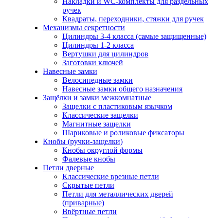
Накладки и WC-комплекты для раздельных
ручек
Квадраты, переходники, стяжки для ручек
Механизмы секретности
Цилиндры 3-4 класса (самые защищенные)
Цилиндры 1-2 класса
Вертушки для цилиндров
Заготовки ключей
Навесные замки
Велосипедные замки
Навесные замки общего назначения
Защёлки и замки межкомнатные
Защелки с пластиковым язычком
Классические защелки
Магнитные защелки
Шариковые и роликовые фиксаторы
Кнобы (ручки-защелки)
Кнобы округлой формы
Фалевые кнобы
Петли дверные
Классические врезные петли
Скрытые петли
Петли для металлических дверей
(приварные)
Ввёртные петли