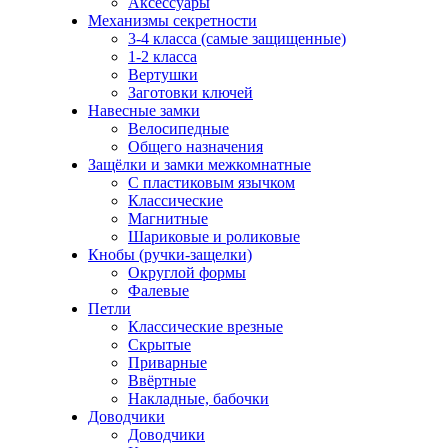
Аксессуары
Механизмы секретности
3-4 класса (самые защищенные)
1-2 класса
Вертушки
Заготовки ключей
Навесные замки
Велосипедные
Общего назначения
Защёлки и замки межкомнатные
С пластиковым язычком
Классические
Магнитные
Шариковые и роликовые
Кнобы (ручки-защелки)
Округлой формы
Фалевые
Петли
Классические врезные
Скрытые
Приварные
Ввёртные
Накладные, бабочки
Доводчики
Доводчики