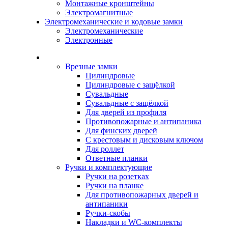
Монтажные кронштейны
Электромагнитные
Электромеханические и кодовые замки
Электромеханические
Электронные
Каталог
Врезные замки
Цилиндровые
Цилиндровые с защёлкой
Сувальдные
Сувальдные с защёлкой
Для дверей из профиля
Противопожарные и антипаника
Для финских дверей
С крестовым и дисковым ключом
Для роллет
Ответные планки
Ручки и комплектующие
Ручки на розетках
Ручки на планке
Для противопожарных дверей и
антипаники
Ручки-скобы
Накладки и WC-комплекты