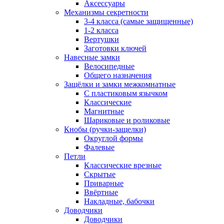
Аксессуары
Механизмы секретности
3-4 класса (самые защищенные)
1-2 класса
Вертушки
Заготовки ключей
Навесные замки
Велосипедные
Общего назначения
Защёлки и замки межкомнатные
С пластиковым язычком
Классические
Магнитные
Шариковые и роликовые
Кнобы (ручки-защелки)
Округлой формы
Фалевые
Петли
Классические врезные
Скрытые
Приварные
Ввёртные
Накладные, бабочки
Доводчики
Доводчики