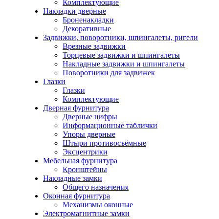
Комплектующие
Накладки дверные
Броненакладки
Декоративные
Задвижки, поворотники, шпингалеты, ригели
Врезные задвижки
Торцевые задвижки и шпингалеты
Накладные задвижки и шпингалеты
Поворотники для задвижек
Глазки
Глазки
Комплектующие
Дверная фурнитура
Дверные цифры
Информационные таблички
Упоры дверные
Штыри противосъёмные
Эксцентрики
Мебельная фурнитура
Кронштейны
Накладные замки
Общего назначения
Оконная фурнитура
Механизмы оконные
Электромагнитные замки