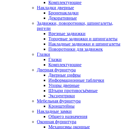
Комплектующие
Накладки дверные
Броненакладки
Декоративные
Задвижки, поворотники, шпингалеты,
ригели
Врезные задвижки
Торцевые задвижки и шпингалеты
Накладные задвижки и шпингалеты
Поворотники для задвижек
Глазки
Глазки
Комплектующие
Дверная фурнитура
Дверные цифры
Информационные таблички
Упоры дверные
Штыри противосъёмные
Эксцентрики
Мебельная фурнитура
Кронштейны
Накладные замки
Общего назначения
Оконная фурнитура
Механизмы оконные