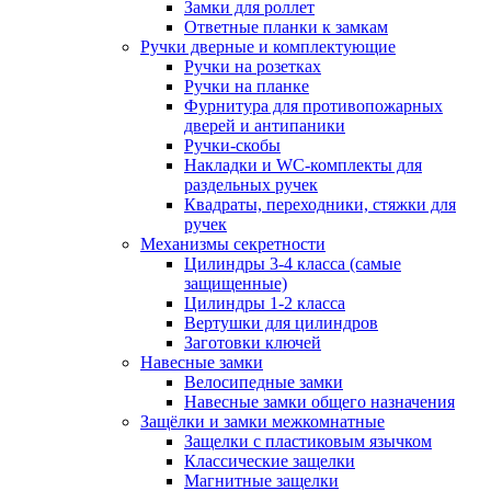
Замки для роллет
Ответные планки к замкам
Ручки дверные и комплектующие
Ручки на розетках
Ручки на планке
Фурнитура для противопожарных
дверей и антипаники
Ручки-скобы
Накладки и WC-комплекты для
раздельных ручек
Квадраты, переходники, стяжки для
ручек
Механизмы секретности
Цилиндры 3-4 класса (самые
защищенные)
Цилиндры 1-2 класса
Вертушки для цилиндров
Заготовки ключей
Навесные замки
Велосипедные замки
Навесные замки общего назначения
Защёлки и замки межкомнатные
Защелки с пластиковым язычком
Классические защелки
Магнитные защелки