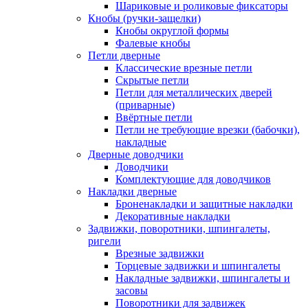
Шариковые и роликовые фиксаторы
Кнобы (ручки-защелки)
Кнобы округлой формы
Фалевые кнобы
Петли дверные
Классические врезные петли
Скрытые петли
Петли для металлических дверей
(приварные)
Ввёртные петли
Петли не требующие врезки (бабочки),
накладные
Дверные доводчики
Доводчики
Комплектующие для доводчиков
Накладки дверные
Броненакладки и защитные накладки
Декоративные накладки
Задвижки, поворотники, шпингалеты,
ригели
Врезные задвижки
Торцевые задвижки и шпингалеты
Накладные задвижки, шпингалеты и
засовы
Поворотники для задвижек