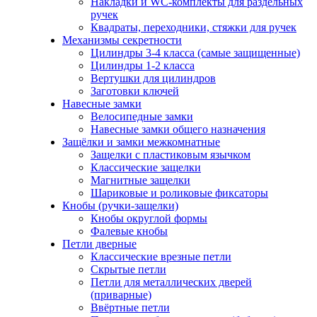
Накладки и WC-комплекты для раздельных
ручек
Квадраты, переходники, стяжки для ручек
Механизмы секретности
Цилиндры 3-4 класса (самые защищенные)
Цилиндры 1-2 класса
Вертушки для цилиндров
Заготовки ключей
Навесные замки
Велосипедные замки
Навесные замки общего назначения
Защёлки и замки межкомнатные
Защелки с пластиковым язычком
Классические защелки
Магнитные защелки
Шариковые и роликовые фиксаторы
Кнобы (ручки-защелки)
Кнобы округлой формы
Фалевые кнобы
Петли дверные
Классические врезные петли
Скрытые петли
Петли для металлических дверей
(приварные)
Ввёртные петли