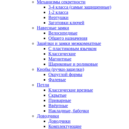
Механизмы секретности
3-4 класса (самые защищенные)
1-2 класса
Вертушки
Заготовки ключей
Навесные замки
Велосипедные
Общего назначения
Защёлки и замки межкомнатные
С пластиковым язычком
Классические
Магнитные
Шариковые и роликовые
Кнобы (ручки-защелки)
Округлой формы
Фалевые
Петли
Классические врезные
Скрытые
Приварные
Ввёртные
Накладные, бабочки
Доводчики
Доводчики
Комплектующие