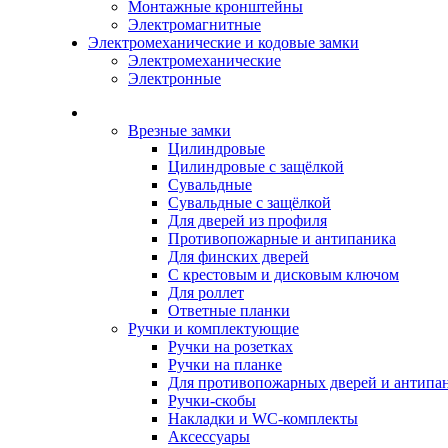
Монтажные кронштейны
Электромагнитные
Электромеханические и кодовые замки
Электромеханические
Электронные
Каталог
Врезные замки
Цилиндровые
Цилиндровые с защёлкой
Сувальдные
Сувальдные с защёлкой
Для дверей из профиля
Противопожарные и антипаника
Для финских дверей
С крестовым и дисковым ключом
Для роллет
Ответные планки
Ручки и комплектующие
Ручки на розетках
Ручки на планке
Для противопожарных дверей и антипа
Ручки-скобы
Накладки и WC-комплекты
Аксессуары