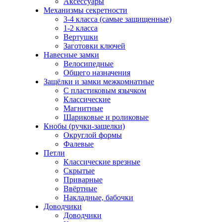
Аксессуары
Механизмы секретности
3-4 класса (самые защищенные)
1-2 класса
Вертушки
Заготовки ключей
Навесные замки
Велосипедные
Общего назначения
Защёлки и замки межкомнатные
С пластиковым язычком
Классические
Магнитные
Шариковые и роликовые
Кнобы (ручки-защелки)
Округлой формы
Фалевые
Петли
Классические врезные
Скрытые
Приварные
Ввёртные
Накладные, бабочки
Доводчики
Доводчики