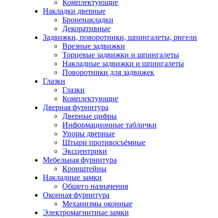
Комплектующие
Накладки дверные
Броненакладки
Декоративные
Задвижки, поворотники, шпингалеты, ригели
Врезные задвижки
Торцевые задвижки и шпингалеты
Накладные задвижки и шпингалеты
Поворотники для задвижек
Глазки
Глазки
Комплектующие
Дверная фурнитура
Дверные цифры
Информационные таблички
Упоры дверные
Штыри противосъёмные
Эксцентрики
Мебельная фурнитура
Кронштейны
Накладные замки
Общего назначения
Оконная фурнитура
Механизмы оконные
Электромагнитные замки