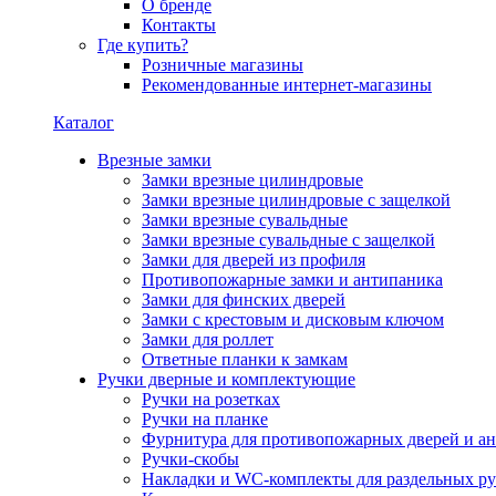
О бренде
Контакты
Где купить?
Розничные магазины
Рекомендованные интернет-магазины
Каталог
Врезные замки
Замки врезные цилиндровые
Замки врезные цилиндровые с защелкой
Замки врезные сувальдные
Замки врезные сувальдные с защелкой
Замки для дверей из профиля
Противопожарные замки и антипаника
Замки для финских дверей
Замки с крестовым и дисковым ключом
Замки для роллет
Ответные планки к замкам
Ручки дверные и комплектующие
Ручки на розетках
Ручки на планке
Фурнитура для противопожарных дверей и а
Ручки-скобы
Накладки и WC-комплекты для раздельных ру