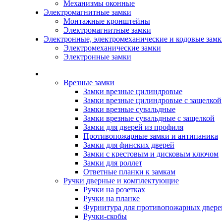
Механизмы оконные
Электромагнитные замки
Монтажные кронштейны
Электромагнитные замки
Электронные, электромеханические и кодовые зам
Электромеханические замки
Электронные замки
Каталог
Врезные замки
Замки врезные цилиндровые
Замки врезные цилиндровые с защелкой
Замки врезные сувальдные
Замки врезные сувальдные с защелкой
Замки для дверей из профиля
Противопожарные замки и антипаника
Замки для финских дверей
Замки с крестовым и дисковым ключом
Замки для роллет
Ответные планки к замкам
Ручки дверные и комплектующие
Ручки на розетках
Ручки на планке
Фурнитура для противопожарных двере
Ручки-скобы