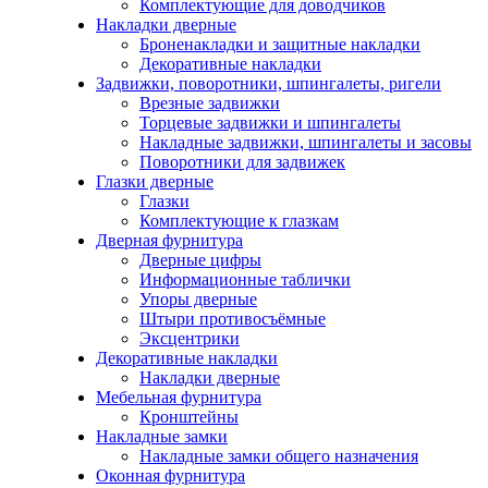
Комплектующие для доводчиков
Накладки дверные
Броненакладки и защитные накладки
Декоративные накладки
Задвижки, поворотники, шпингалеты, ригели
Врезные задвижки
Торцевые задвижки и шпингалеты
Накладные задвижки, шпингалеты и засовы
Поворотники для задвижек
Глазки дверные
Глазки
Комплектующие к глазкам
Дверная фурнитура
Дверные цифры
Информационные таблички
Упоры дверные
Штыри противосъёмные
Эксцентрики
Декоративные накладки
Накладки дверные
Мебельная фурнитура
Кронштейны
Накладные замки
Накладные замки общего назначения
Оконная фурнитура