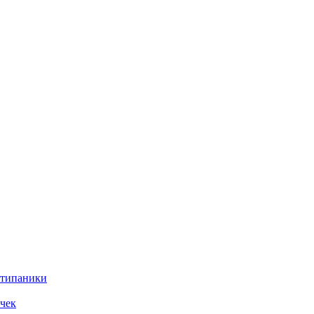
нтипаники
чек