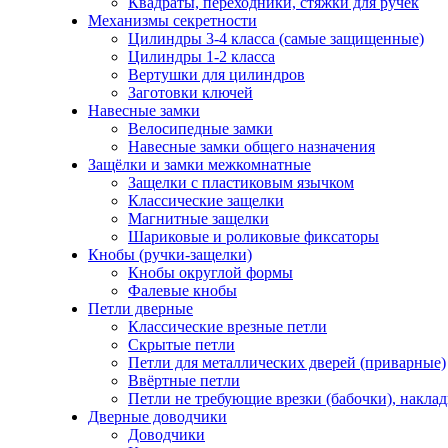
Квадраты, переходники, стяжки для ручек
Механизмы секретности
Цилиндры 3-4 класса (самые защищенные)
Цилиндры 1-2 класса
Вертушки для цилиндров
Заготовки ключей
Навесные замки
Велосипедные замки
Навесные замки общего назначения
Защёлки и замки межкомнатные
Защелки с пластиковым язычком
Классические защелки
Магнитные защелки
Шариковые и роликовые фиксаторы
Кнобы (ручки-защелки)
Кнобы округлой формы
Фалевые кнобы
Петли дверные
Классические врезные петли
Скрытые петли
Петли для металлических дверей (приварные)
Ввёртные петли
Петли не требующие врезки (бабочки), накла
Дверные доводчики
Доводчики