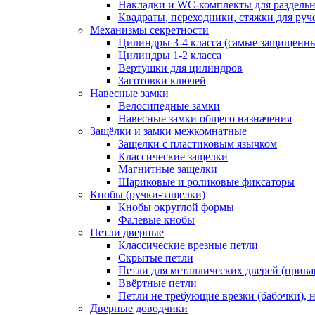
Накладки и WC-комплекты для раздель
Квадраты, переходники, стяжки для руч
Механизмы секретности
Цилиндры 3-4 класса (самые защищенн
Цилиндры 1-2 класса
Вертушки для цилиндров
Заготовки ключей
Навесные замки
Велосипедные замки
Навесные замки общего назначения
Защёлки и замки межкомнатные
Защелки с пластиковым язычком
Классические защелки
Магнитные защелки
Шариковые и роликовые фиксаторы
Кнобы (ручки-защелки)
Кнобы округлой формы
Фалевые кнобы
Петли дверные
Классические врезные петли
Скрытые петли
Петли для металлических дверей (прив
Ввёртные петли
Петли не требующие врезки (бабочки), 
Дверные доводчики