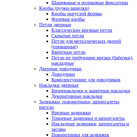
Шариковые и роликовые фиксаторы
Кнобы (ручки-защелки)
Кнобы округлой формы
Фалевые кнобы
Петли дверные
Классические врезные петли
Скрытые петли
Петли для металлических дверей
(приварные)
Ввёртные петли
Петли не требующие врезки (бабочки),
накладные
Дверные доводчики
Доводчики
Комплектующие для доводчиков
Накладки дверные
Броненакладки и защитные накладки
Декоративные накладки
Задвижки, поворотники, шпингалеты,
ригели
Врезные задвижки
Торцевые задвижки и шпингалеты
Накладные задвижки, шпингалеты и
засовы
Поворотники для задвижек