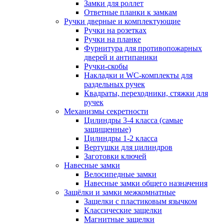
Замки для роллет
Ответные планки к замкам
Ручки дверные и комплектующие
Ручки на розетках
Ручки на планке
Фурнитура для противопожарных
дверей и антипаники
Ручки-скобы
Накладки и WC-комплекты для
раздельных ручек
Квадраты, переходники, стяжки для
ручек
Механизмы секретности
Цилиндры 3-4 класса (самые
защищенные)
Цилиндры 1-2 класса
Вертушки для цилиндров
Заготовки ключей
Навесные замки
Велосипедные замки
Навесные замки общего назначения
Защёлки и замки межкомнатные
Защелки с пластиковым язычком
Классические защелки
Магнитные защелки