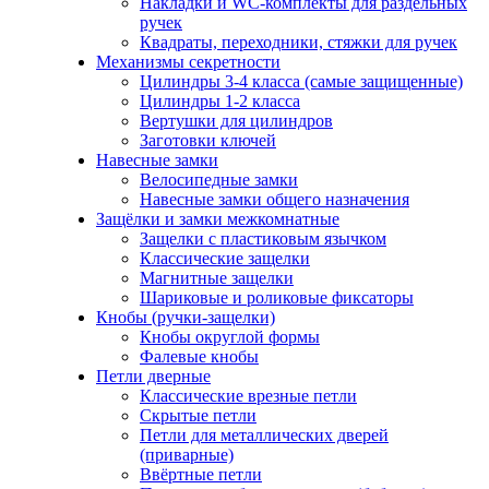
Накладки и WC-комплекты для раздельных
ручек
Квадраты, переходники, стяжки для ручек
Механизмы секретности
Цилиндры 3-4 класса (самые защищенные)
Цилиндры 1-2 класса
Вертушки для цилиндров
Заготовки ключей
Навесные замки
Велосипедные замки
Навесные замки общего назначения
Защёлки и замки межкомнатные
Защелки с пластиковым язычком
Классические защелки
Магнитные защелки
Шариковые и роликовые фиксаторы
Кнобы (ручки-защелки)
Кнобы округлой формы
Фалевые кнобы
Петли дверные
Классические врезные петли
Скрытые петли
Петли для металлических дверей
(приварные)
Ввёртные петли