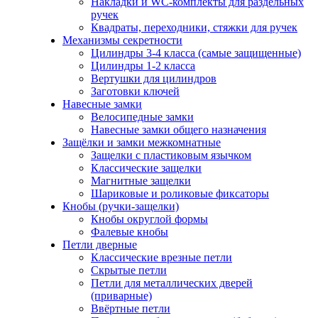
Накладки и WC-комплекты для раздельных
ручек
Квадраты, переходники, стяжки для ручек
Механизмы секретности
Цилиндры 3-4 класса (самые защищенные)
Цилиндры 1-2 класса
Вертушки для цилиндров
Заготовки ключей
Навесные замки
Велосипедные замки
Навесные замки общего назначения
Защёлки и замки межкомнатные
Защелки с пластиковым язычком
Классические защелки
Магнитные защелки
Шариковые и роликовые фиксаторы
Кнобы (ручки-защелки)
Кнобы округлой формы
Фалевые кнобы
Петли дверные
Классические врезные петли
Скрытые петли
Петли для металлических дверей
(приварные)
Ввёртные петли