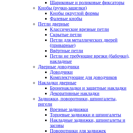
Шариковые и роликовые фиксаторы
Кнобы (ручки-защелки)
Кнобы округлой формы
Фалевые кнобы
Петли дверные
Классические врезные петли
Скрытые петли
Петли для металлических дверей
(приварные)
Ввёртные петли
Петли не требующие врезки (бабочки),
накладные
Дверные доводчики
Доводчики
Комплектующие для доводчиков
Накладки дверные
Броненакладки и защитные накладки
Декоративные накладки
Задвижки, поворотники, шпингалеты,
ригели
Врезные задвижки
Торцевые задвижки и шпингалеты
Накладные задвижки, шпингалеты и
засовы
Поворотники для задвижек