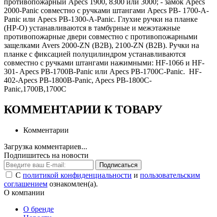
противопожарный Apecs 1900, 8300 или 3000; - замок Apecs
2000-Panic совместно с ручками штангами Apecs PB- 1700-A-
Panic или Apecs PB-1300-A-Panic. Глухие ручки на планке
(HP-O) устанавливаются в тамбурные и межэтажные
противопожарные двери совместно с противопожарными
защелками Avers 2000-ZN (B2B), 2100-ZN (B2B). Ручки на
планке с фиксацией полуцилиндром устанавливаются
совместно с ручками штангами нажимными: HF-1066 и HF-
301- Apecs PB-1700B-Panic или Apecs PB-1700C-Panic. HF-
402-Apecs PB-1800B-Panic, Apecs PB-1800C-
Panic,1700В,1700С
КОММЕНТАРИИ К ТОВАРУ
Комментарии
Загрузка комментариев...
Подпишитесь на новости
Подписаться
С
политикой конфиденциальности
и
пользовательским
соглашением
ознакомлен(а).
О компании
О бренде