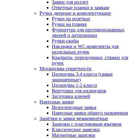
Замки для роллет
Ответные планки к замкам
Ручки дверные и комплектующие
Ручки на розетках
Ручки на планке
Фурнитура для противопожарных
дверей и антипаники
Ручки-скобы
Накладки и WC-комплекты для
раздельных ручек
Квадраты, переходники, стяжки для
ручек
Механизмы секретности
Цилиндры 3-4 класса (самые
защищенные)
Цилиндры 1-2 класса
Вертушки для цилиндров
Заготовки ключей
Навесные замки
Велосипедные замки
Навесные замки общего назначения
Защёлки и замки межкомнатные
Защелки с пластиковым язычком
Классические защелки
Магнитные защелки