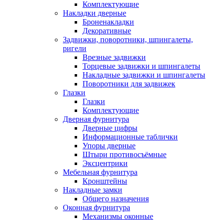
Комплектующие
Накладки дверные
Броненакладки
Декоративные
Задвижки, поворотники, шпингалеты,
ригели
Врезные задвижки
Торцевые задвижки и шпингалеты
Накладные задвижки и шпингалеты
Поворотники для задвижек
Глазки
Глазки
Комплектующие
Дверная фурнитура
Дверные цифры
Информационные таблички
Упоры дверные
Штыри противосъёмные
Эксцентрики
Мебельная фурнитура
Кронштейны
Накладные замки
Общего назначения
Оконная фурнитура
Механизмы оконные