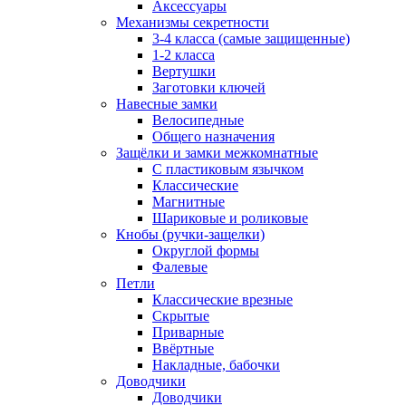
Аксессуары
Механизмы секретности
3-4 класса (самые защищенные)
1-2 класса
Вертушки
Заготовки ключей
Навесные замки
Велосипедные
Общего назначения
Защёлки и замки межкомнатные
С пластиковым язычком
Классические
Магнитные
Шариковые и роликовые
Кнобы (ручки-защелки)
Округлой формы
Фалевые
Петли
Классические врезные
Скрытые
Приварные
Ввёртные
Накладные, бабочки
Доводчики
Доводчики