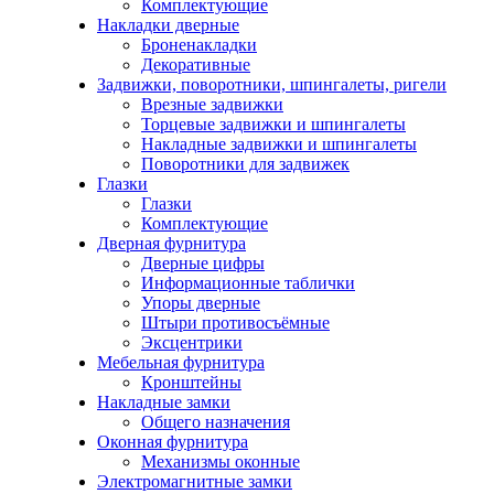
Комплектующие
Накладки дверные
Броненакладки
Декоративные
Задвижки, поворотники, шпингалеты, ригели
Врезные задвижки
Торцевые задвижки и шпингалеты
Накладные задвижки и шпингалеты
Поворотники для задвижек
Глазки
Глазки
Комплектующие
Дверная фурнитура
Дверные цифры
Информационные таблички
Упоры дверные
Штыри противосъёмные
Эксцентрики
Мебельная фурнитура
Кронштейны
Накладные замки
Общего назначения
Оконная фурнитура
Механизмы оконные
Электромагнитные замки