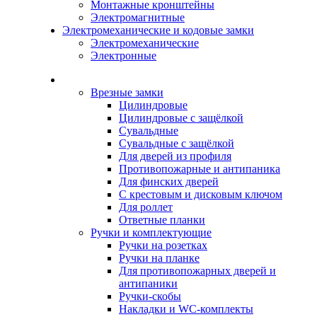
Монтажные кронштейны
Электромагнитные
Электромеханические и кодовые замки
Электромеханические
Электронные
Каталог
Врезные замки
Цилиндровые
Цилиндровые с защёлкой
Сувальдные
Сувальдные с защёлкой
Для дверей из профиля
Противопожарные и антипаника
Для финских дверей
С крестовым и дисковым ключом
Для роллет
Ответные планки
Ручки и комплектующие
Ручки на розетках
Ручки на планке
Для противопожарных дверей и
антипаники
Ручки-скобы
Накладки и WC-комплекты