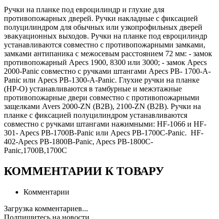
Ручки на планке под евроцилиндр и глухие для
противопожарных дверей. Ручки накладные с фиксацией
полуцилиндром для обычных или узкопрофильных дверей
эвакуационных выходов. Ручки на планке под евроцилиндр
устанавливаются совместно с противопожарными замками,
замками антипаника с межосевым расстоянием 72 мм: - замок
противопожарный Apecs 1900, 8300 или 3000; - замок Apecs
2000-Panic совместно с ручками штангами Apecs PB- 1700-A-
Panic или Apecs PB-1300-A-Panic. Глухие ручки на планке
(HP-O) устанавливаются в тамбурные и межэтажные
противопожарные двери совместно с противопожарными
защелками Avers 2000-ZN (B2B), 2100-ZN (B2B). Ручки на
планке с фиксацией полуцилиндром устанавливаются
совместно с ручками штангами нажимными: HF-1066 и HF-
301- Apecs PB-1700B-Panic или Apecs PB-1700C-Panic. HF-
402-Apecs PB-1800B-Panic, Apecs PB-1800C-
Panic,1700В,1700С
КОММЕНТАРИИ К ТОВАРУ
Комментарии
Загрузка комментариев...
Подпишитесь на новости