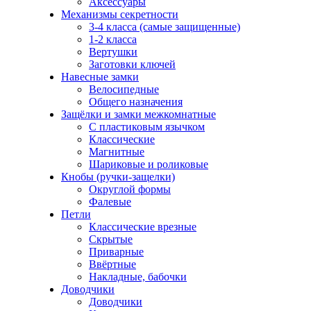
Аксессуары
Механизмы секретности
3-4 класса (самые защищенные)
1-2 класса
Вертушки
Заготовки ключей
Навесные замки
Велосипедные
Общего назначения
Защёлки и замки межкомнатные
С пластиковым язычком
Классические
Магнитные
Шариковые и роликовые
Кнобы (ручки-защелки)
Округлой формы
Фалевые
Петли
Классические врезные
Скрытые
Приварные
Ввёртные
Накладные, бабочки
Доводчики
Доводчики