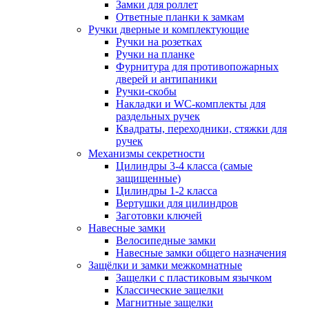
Замки для роллет
Ответные планки к замкам
Ручки дверные и комплектующие
Ручки на розетках
Ручки на планке
Фурнитура для противопожарных
дверей и антипаники
Ручки-скобы
Накладки и WC-комплекты для
раздельных ручек
Квадраты, переходники, стяжки для
ручек
Механизмы секретности
Цилиндры 3-4 класса (самые
защищенные)
Цилиндры 1-2 класса
Вертушки для цилиндров
Заготовки ключей
Навесные замки
Велосипедные замки
Навесные замки общего назначения
Защёлки и замки межкомнатные
Защелки с пластиковым язычком
Классические защелки
Магнитные защелки