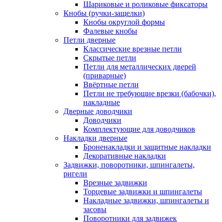
Шариковые и роликовые фиксаторы
Кнобы (ручки-защелки)
Кнобы округлой формы
Фалевые кнобы
Петли дверные
Классические врезные петли
Скрытые петли
Петли для металлических дверей
(приварные)
Ввёртные петли
Петли не требующие врезки (бабочки),
накладные
Дверные доводчики
Доводчики
Комплектующие для доводчиков
Накладки дверные
Броненакладки и защитные накладки
Декоративные накладки
Задвижки, поворотники, шпингалеты,
ригели
Врезные задвижки
Торцевые задвижки и шпингалеты
Накладные задвижки, шпингалеты и
засовы
Поворотники для задвижек