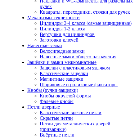
Накладки и WC-комплекты для раздельных
ручек
Квадраты, переходники, стяжки для ручек
Механизмы секретности
Цилиндры 3-4 класса (самые защищенные)
Цилиндры 1-2 класса
Вертушки для цилиндров
Заготовки ключей
Навесные замки
Велосипедные замки
Навесные замки общего назначения
Защёлки и замки межкомнатные
Защелки с пластиковым язычком
Классические защелки
Магнитные защелки
Шариковые и роликовые фиксаторы
Кнобы (ручки-защелки)
Кнобы округлой формы
Фалевые кнобы
Петли дверные
Классические врезные петли
Скрытые петли
Петли для металлических дверей
(приварные)
Ввёртные петли